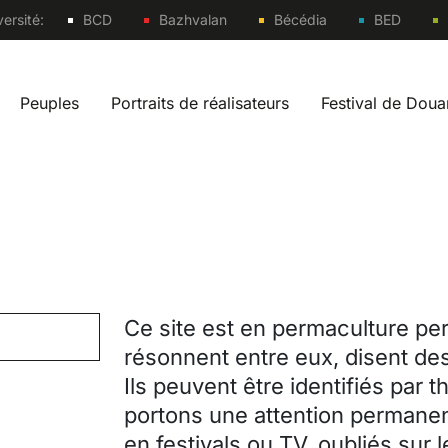
Sites
ersité:
BCD
Bazhvalan
Bécédia
BED
Peuples
Portraits de réalisateurs
Festival de Dou
vigation fr
Ce site est en permaculture per
résonnent entre eux, disent des
Ils peuvent être identifiés par 
portons une attention permanen
en festivals ou TV, oubliés sur 