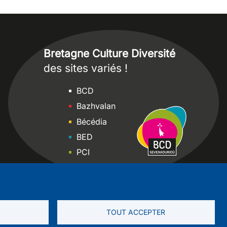
Bretagne Culture Diversité
des sites variés !
Sites
BCD
Bazhvalan
Bécédia
BED
PCI
Bretania
TOUT ACCEPTER