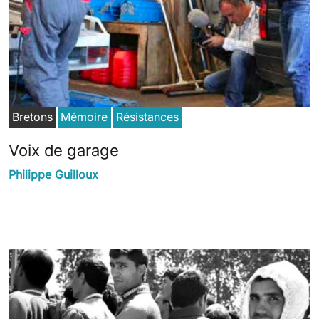
Bretons
Mémoire
Résistances
Voix de garage
Philippe Guilloux