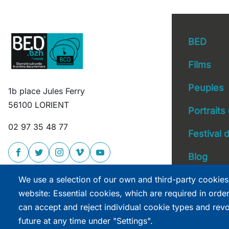
BED
Films
Peuples
1b place Jules Ferry
Main 
56100 LORIENT
Portraits
02 97 35 48 77
Festival
Blog
We use a selection of our own and third-party cookies
website: Essential cookies, which are required in orde
can accept and reject individual cookie types and rev
future at any time under "Settings".