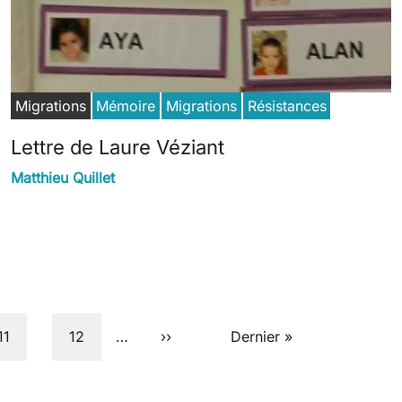
Migrations
Mémoire
Migrations
Résistances
Lettre de Laure Véziant
Matthieu Quillet
Page
Page
Page suivante
Dernière page
11
12
…
››
Dernier »