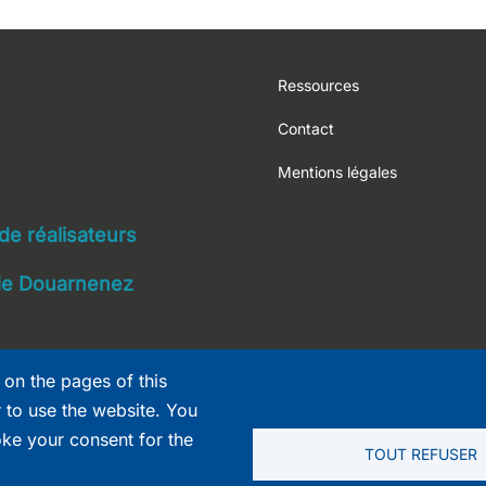
Footer
Ressources
Contact
Mentions légales
navigation
 de réalisateurs
 de Douarnenez
 on the pages of this
r to use the website. You
oke your consent for the
TOUT REFUSER