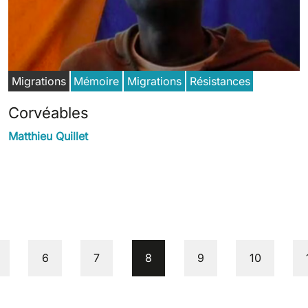
Migrations
Mémoire
Migrations
Résistances
Corvéables
Matthieu Quillet
age
Page
Page
Page courante
Page
Page
6
7
8
9
10