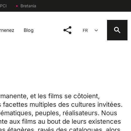
PCI
Bretania
social menu
Select your language
arnenez
Blog
manente, et les films se côtoient,
 facettes multiples des cultures invitées.
thématiques, peuples, réalisateurs. Nous
te aux films au bout de leurs existences
les étagères, rayés des catalogues, alors