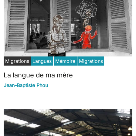
Migrations
Langues
Mémoire
Migrations
La langue de ma mère
Jean-Baptiste Phou