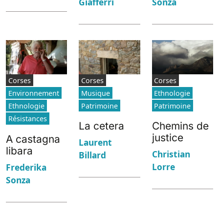
Giafferri
Sonza
Corses
Corses
Corses
Environnement
Musique
Ethnologie
Ethnologie
Patrimoine
Patrimoine
Résistances
La cetera
Chemins de
justice
A castagna
Laurent
libara
Christian
Billard
Lorre
Frederika
Sonza