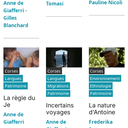
Pauline Nicoli
Anne de
Tomasi
Giafferri -
Gilles
Blanchard
Corses
Corses
Corses
Langues
Langues
Environnement
Patrimoine
Migrations
Ethnologie
Patrimoine
Patrimoine
La règle du
Je
Incertains
La nature
voyages
d'Antoine
Anne de
Giafferri
Anne de
Frederika