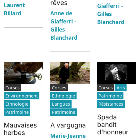
rêves
Laurent
Giafferri -
Billard
Anne de
Gilles
Giafferri -
Blanchard
Gilles
Blanchard
Corses
Corses
Corses
Arts
Environnement
Ethnologie
Patrimoine
Ethnologie
Langues
Résistances
Patrimoine
Patrimoine
Spada
bandit
Mauvaises
A vargugna
d'honneur
herbes
Marie-Jeanne