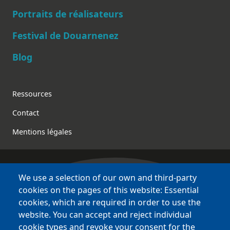
Main navigation
Portraits de réalisateurs
Festival de Douarnenez
Blog
Footer
Ressources
Contact
Mentions légales
We use a selection of our own and third-party
Bretagne Culture Diversité
cookies on the pages of this website: Essential
des sites variés !
cookies, which are required in order to use the
website. You can accept and reject individual
Sites
BCD
cookie types and revoke your consent for the