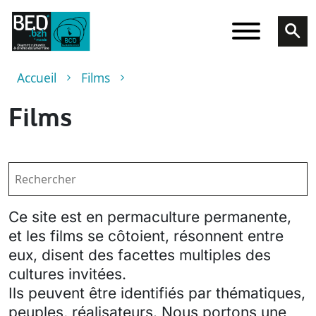
Aller au contenu principal
Fil d'Ariane
Accueil
Films
Films
Ce site est en permaculture permanente,
et les films se côtoient, résonnent entre
eux, disent des facettes multiples des
cultures invitées.
Ils peuvent être identifiés par thématiques,
peuples, réalisateurs. Nous portons une