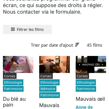
écran, ce qui suppose des droits à régler.
Nous contacter via le formulaire.
Filtrer les films
Trier par date d'ajout
45 films
Corses
Corses
Corses
Ethnologie
Ethnologie
Ethnologie
Patrimoine
Mémoire
Patrimoine
Patrimoine
Du blé au
Mauvais œil
pain
Mauvais
Anne de