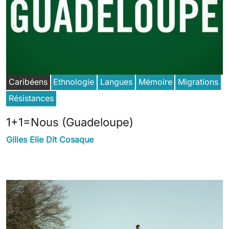
Caribéens
Ethnologie
Langues
Mémoire
Migrations
Résistances
1+1=Nous (Guadeloupe)
Gilles Elie Dit Cosaque