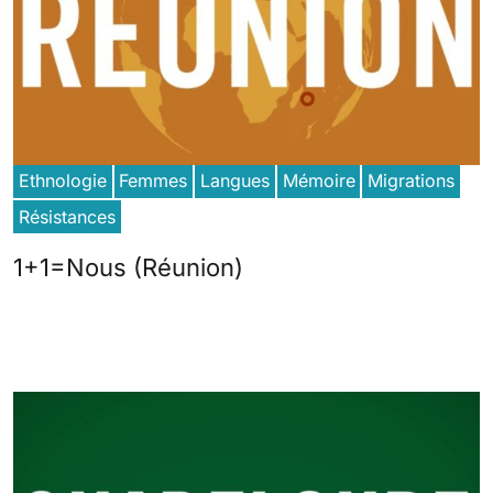
Ethnologie
Femmes
Langues
Mémoire
Migrations
Résistances
1+1=Nous (Réunion)