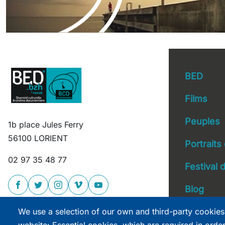
BED
Films
Peuples
1b place Jules Ferry
Main 
56100 LORIENT
Portraits
02 97 35 48 77
Festival
Blog
We use a selection of our own and third-party cookies