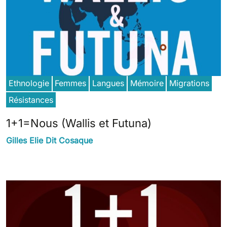
Ethnologie
Femmes
Langues
Mémoire
Migrations
Résistances
1+1=Nous (Wallis et Futuna)
Gilles Elie Dit Cosaque