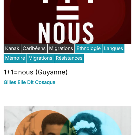
Kanak
Caribéens
Migrations
Ethnologie
Langues
Mémoire
Migrations
Résistances
1+1=nous (Guyanne)
Gilles Elie Dit Cosaque