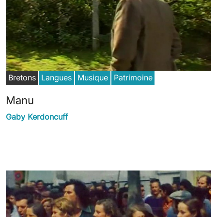
Bretons
Langues
Musique
Patrimoine
Manu
Gaby Kerdoncuff