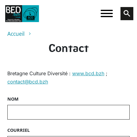
Aller au contenu principal
Fil d'Ariane
Accueil
Contact
Bretagne Culture Diversité :
www.bcd.bzh
;
contact@bcd.bzh
NOM
COURRIEL