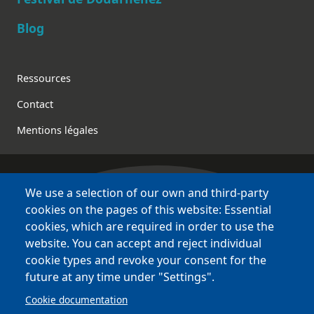
Blog
Footer
Ressources
Contact
Mentions légales
We use a selection of our own and third-party
Bretagne Culture Diversité
cookies on the pages of this website: Essential
des sites variés !
cookies, which are required in order to use the
website. You can accept and reject individual
Sites
BCD
cookie types and revoke your consent for the
Bazhvalan
future at any time under "Settings".
Bécédia
Cookie documentation
BED