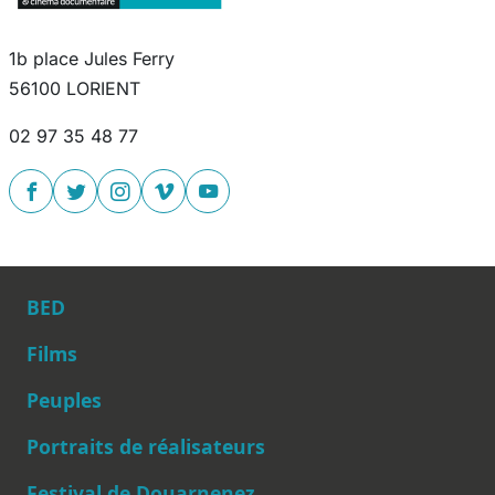
1b place Jules Ferry
56100 LORIENT
02 97 35 48 77
BED
Films
Peuples
Main navigation
Portraits de réalisateurs
Festival de Douarnenez