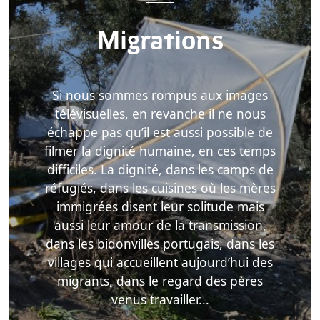
Migrations
Si nous sommes rompus aux images
télévisuelles, en revanche il ne nous
échappe pas qu’il est aussi possible de
filmer la dignité humaine, en ces temps
difficiles. La dignité, dans les camps de
réfugiés, dans les cuisines où les mères
immigrées disent leur solitude mais
aussi leur amour de la transmission,
dans les bidonvilles portugais, dans les
villages qui accueillent aujourd’hui des
migrants, dans le regard des pères
venus travailler...