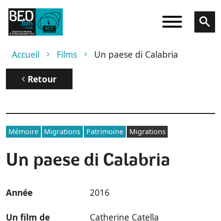
Aller au contenu principal
Fil d'Ariane
Accueil
Films
Un paese di Calabria
Retour
Mémoire
Migrations
Patrimoine
Migrations
Un paese di Calabria
Année
2016
Un film de
Catherine Catella