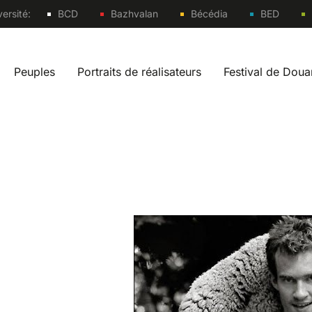
Sites
ersité:
BCD
Bazhvalan
Bécédia
BED
Peuples
Portraits de réalisateurs
Festival de Dou
vigation fr