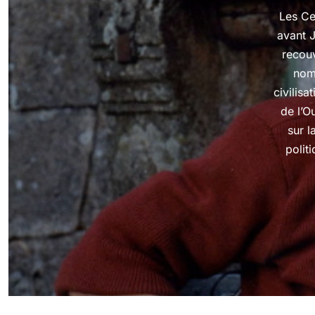
Les Ce
avant 
recouv
nom 
civilis
de l’O
sur l
politi