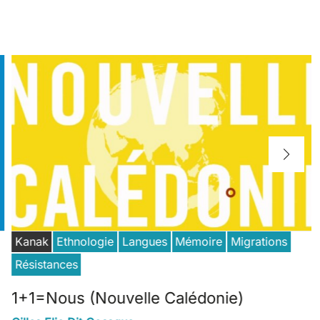
Kanak
Ethnologie
Langues
Mémoire
Migrations
Résistances
1+1=Nous (Nouvelle Calédonie)