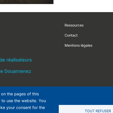
Footer
Ressources
Contact
Mentions légales
navigation
 de réalisateurs
 de Douarnenez
 on the pages of this
r to use the website. You
oke your consent for the
TOUT REFUSER