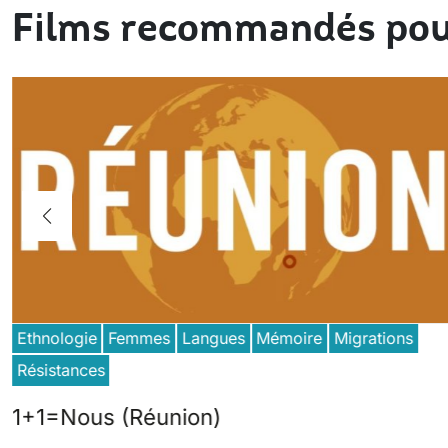
Films recommandés pou
Ethnologie
Femmes
Langues
Mémoire
Migrations
Résistances
1+1=Nous (Réunion)