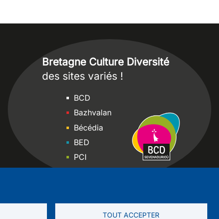
Bretagne Culture Diversité
des sites variés !
Sites
BCD
Bazhvalan
Bécédia
BED
PCI
Bretania
TOUT ACCEPTER