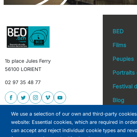
BED
Films
Peuples
1b place Jules Ferry
Main 
56100 LORIENT
Portraits
02 97 35 48 77
Festival
Blog
We use a selection of our own and third-party cookies
website: Essential cookies, which are required in orde
can accept and reject individual cookie types and rev