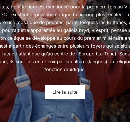
ltes, dont le nom est mentionné pour la première fois au VIe
J.-C., existent depuis une époque beaucoup plus reculée. L
re une mosaïque de peuples, parmi lesquels les Brittones, 
pourrait être apparentée au gallois bryd, « esprit, pensée 
ation celtique se développe au cours du premier millénaire e
uest à partir des échanges entre plusieurs foyers qui se situe
a façade atlantique qu’au centre de l’Europe (La Tène). Sans
que, ils sont liés entre eux par la culture (langues), la religio
fonction druidique.
Lire la suite