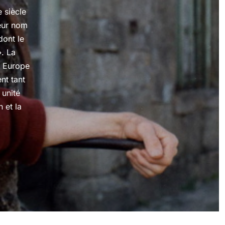
 siècle
eur nom
dont le
». La
n Europe
nt tant
 unité
n et la