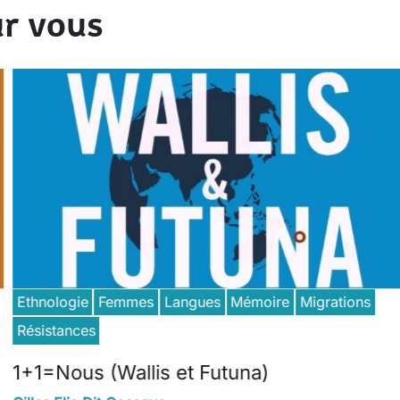
r vous
Ethnologie
Femmes
Langues
Mémoire
Migrations
Résistances
1+1=Nous (Wallis et Futuna)