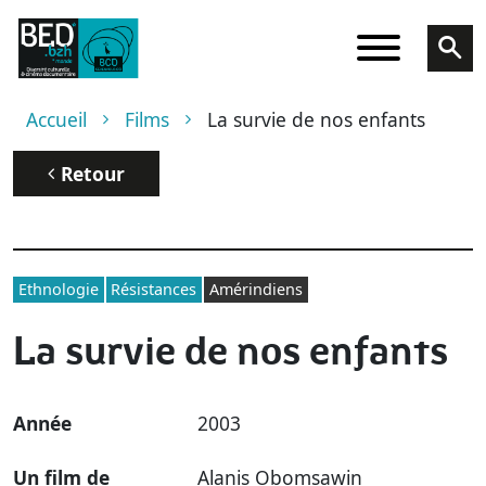
Aller au contenu principal
Fil d'Ariane
Accueil
Films
La survie de nos enfants
Retour
Ethnologie
Résistances
Amérindiens
La survie de nos enfants
Année
2003
Un film de
Alanis Obomsawin