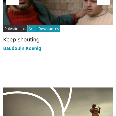
Palestiniens
Arts
Résistances
Keep shouting
Baudouin Koenig