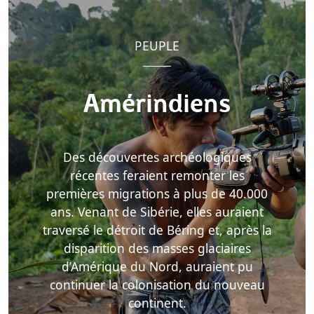
PEUPLE
Amérindiens
Des découvertes archéologiques
récentes feraient remonter les
premières migrations à plus de 40.000
ans. Venant de Sibérie, elles auraient
traversé le détroit de Béring et, après la
disparition des masses glaciaires
d’Amérique du Nord, auraient pu
continuer la colonisation du nouveau
continent.