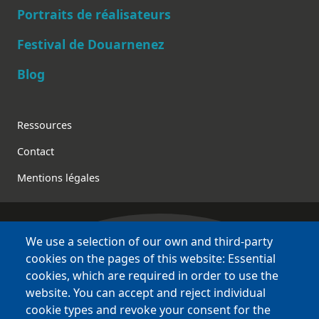
Main navigation
Portraits de réalisateurs
Festival de Douarnenez
Blog
Footer
Ressources
Contact
Mentions légales
We use a selection of our own and third-party
Bretagne Culture Diversité
cookies on the pages of this website: Essential
des sites variés !
cookies, which are required in order to use the
website. You can accept and reject individual
Sites
BCD
cookie types and revoke your consent for the
Bazhvalan