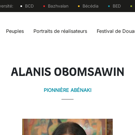
Sites
ersité:
BCD
Bazhvalan
Bécédia
BED
Peuples
Portraits de réalisateurs
Festival de Dou
vigation fr
ALANIS OBOMSAWIN
PIONNIÈRE ABÉNAKI