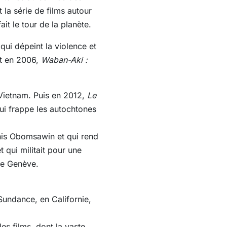
 la série de films autour
fait le tour de la planète.
qui dépeint la violence et
t en 2006,
Waban-Aki :
 Vietnam. Puis en 2012,
Le
ui frappe les autochtones
anis Obomsawin et qui rend
qui militait pour une
de Genève.
Sundance, en Californie,
es films, dont la vaste