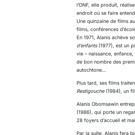
l’ONF, elle produit, réal
endroit où se faire entend
Une quinzaine de films au
films, conférences d’écol
En 1971, Alanis achève so
d’enfants
(1977), est un pr
vie – naissance, enfance, 
de bon nombre des premièr
autochtone…
Plus tard, ses films trai
Restigouche
(1984), un fi
Alanis Obomsawin entrepr
(1986), qui porte un regar
28 foyers d’accueil et m
Par la suite, Alanis fera b