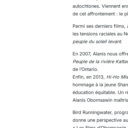
autochtones. Viennent ens
de cet affrontement : le 
Parmi ses derniers films,
les tensions raciales au
peuple du soleil levant.
En 2007, Alanis nous off
Peuple de la rivière Katt
de l’Ontario.
Enfin, en 2013,
Hi-Ho Mis
hommage à la jeune Shanne
éducation équitable. Un r
Alanis Obomsawin maîtrise
Bird Runningwater, progra
donne une perspective aut
« Les films d’Obomsawin c