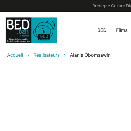
Aller au contenu principal
Bretagne Culture Div
BED
Films
Main na
Fil d'Ariane
Accueil
Réalisateurs
Alanis Obomsawin