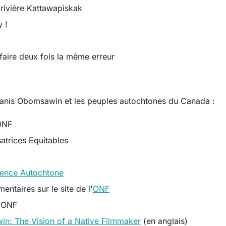
 rivière Kattawapiskak
 !
faire deux fois la même erreur
Alanis Obomsawin et les peuples autochtones du Canada :
'ONF
satrices Equitables
sence Autochtone
entaires sur le site de l'
ONF
l'ONF
n: The Vision of a Native Filmmaker
(en anglais)