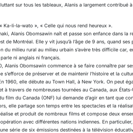
 luttant sur tous les tableaux, Alanis a largement contribué à
Ka-li-la-wato », « Celle qui nous rend heureux ».
aki, Alanis Obomsawin naît et passe son enfance dans la r
t de Montréal. Elle y vit jusqu’à l’âge de 9 ans, quand se
on du milieu rural au milieu urbain s’avère très difficile car,
 parle ni anglais ni français.
, Alanis Obomsawin commence à se faire connaître par se
le s’efforce de préserver et de maintenir l’histoire et la cult
n 1960, elle débute au Town Hall, à New York. On peut éga
t à travers de nombreuses tournées au Canada, aux États-
 du film du Canada (ONF) lui demande d’agir en tant que cons
rs, elle partage son temps entre les spectacles et la réalisat
 réalise et produit de nombreux films et compose deux ens
opération avec différentes nations indiennes. En particulier, 
 une série de six émissions destinées à la télévision éducati