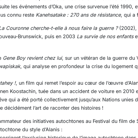
uite les événements d’Oka, une crise survenue l’été 1990, et
plus connu reste
Kanehsatake : 270 ans de résistance
, qui a 
La Couronne cherche-t-elle à nous faire la guerre ?
(2002), 
 Nouveau-Brunswick, puis en 2003
La survie de nos enfants
e
re
Gene Boy revient chez lui
, sur un vétéran de la guerre du
awapiskak
, qui analyse en profondeur la crise du logement q
tahey !
, un film qui remet l’espoir au cœur de l’œuvre d’Al
n Koostachin, tuée dans un accident de voiture en 2010 et 
êve qui a été porté collectivement jusqu’aux Nations unies 
 décidément l’art de raconter des histoires !
mmateur des initiatives autochtones au Festival du film de 
ochtone du style d’Alanis :
orrigent l’exclusion historique de l’image autochtone dans l