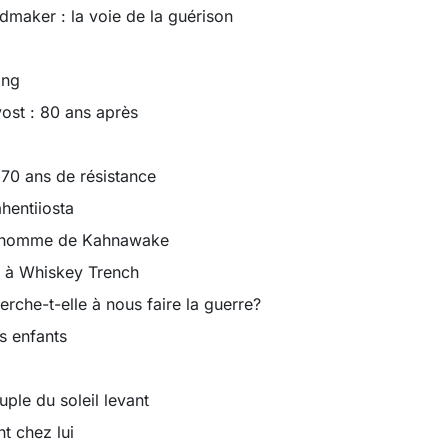
maker : la voie de la guérison
ing
ost : 80 ans après
70 ans de résistance
hentiiosta
l'homme de Kahnawake
s à Whiskey Trench
che-t-elle à nous faire la guerre?
s enfants
ple du soleil levant
t chez lui