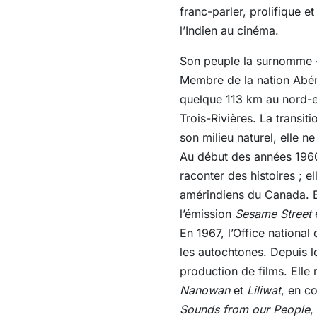
franc-parler, prolifique et
l’Indien au cinéma.
Son peuple la surnomme « 
Membre de la nation Abén
quelque 113 km au nord-es
Trois-Rivières. La transiti
son milieu naturel, elle ne
Au début des années 1960
raconter des histoires ; el
amérindiens du Canada. E
l’émission
Sesame Street
e
En 1967, l’Office national
les autochtones. Depuis lo
production de films. Elle
Nanowan
et
Liliwat
, en co
Sounds from our People
,