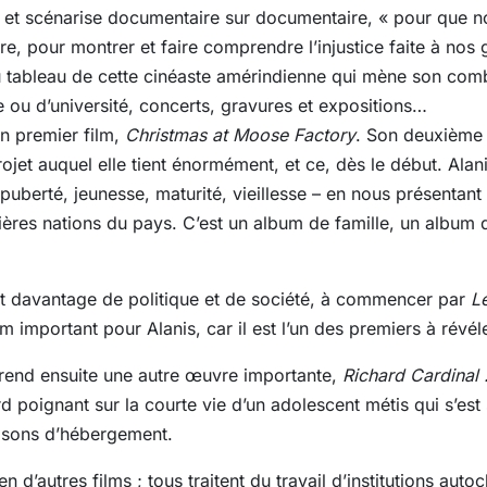
ise et scénarise documentaire sur documentaire, « pour que n
re, pour montrer et faire comprendre l’injustice faite à nos 
 tableau de cette cinéaste amérindienne qui mène son comba
e ou d’université, concerts, gravures et expositions…
n premier film,
Christmas at Moose Factory
. Son deuxième 
ojet auquel elle tient énormément, et ce, dès le début. Alani
puberté, jeunesse, maturité, vieillesse – en nous présentant
es nations du pays. C’est un album de famille, un album d
tent davantage de politique et de société, à commencer par
L
lm important pour Alanis, car il est l’un des premiers à révél
end ensuite une autre œuvre importante,
Richard Cardinal :
d poignant sur la courte vie d’un adolescent métis qui s’est 
aisons d’hébergement.
ien d’autres films ; tous traitent du travail d’institutions aut