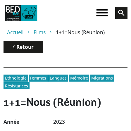
Aller au contenu principal
Fil d'Ariane
Accueil
Films
1+1=Nous (Réunion)
Retour
Ethnologie
Femmes
Langues
Mémoire
Migrations
Résistances
1+1=Nous (Réunion)
Année
2023