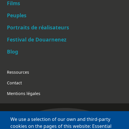
Films
Peuples
Main navigation
Portraits de réalisateurs
Festival de Douarnenez
Blog
Footer
Ressources
Contact
Mentions légales
We use a selection of our own and third-party
Bretagne Culture Diversité
cookies on the pages of this website: Essential
des sites variés !