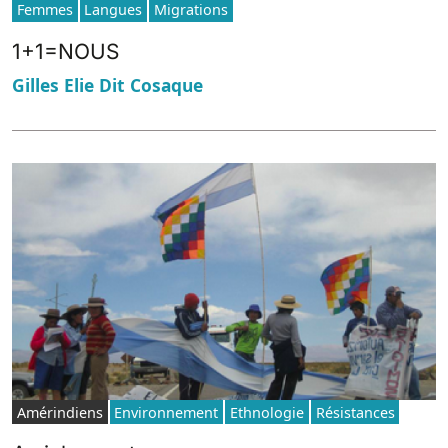
Femmes
Langues
Migrations
1+1=NOUS
Gilles Elie Dit Cosaque
Amérindiens
Environnement
Ethnologie
Résistances