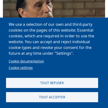
We use a selection of our own and third-party
cookies on the pages of this website: Essential
cookies, which are required in order to use the
website. You can accept and reject individual
cookie types and revoke your consent for the
Amérindiens
Ethnologie
Patrimoine
Résistances
future at any time under "Settings".
L'esprit à l'intérieur
Cookie documentation
Cookie settings
Gil Cardinal - Wil Campbell
TOUT REFUSER
TOUT ACCEPTER