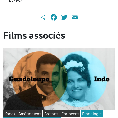
Share
Facebook
Twitter
Email
Films associés
Kanak
Amérindiens
Bretons
Caribéens
Ethnologie