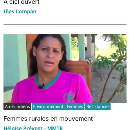
A ciel ouvert
Iñes Compan
Amérindiens
Environnement
Femmes
Résistances
Femmes rurales en mouvement
Héloïse Prévost - MMTR