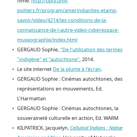
filmé:
http://uptv.univ-
poitiers.fr/program/amerindianites-etamp-
savoir/video/4214/les-conditions-de-la-
connaissance-de-l-autre-video-cyberespace-
museographie/index.html
GERGAUD Sophie,
"De l'utilisation des termes
"indigène" et "autochtone"
, 2014.
Le site internet
De la plume à l'écran
.
GERGAUD Sophie : Cinémas autochtones, des
représentations en mouvements, Ed.
L'Harmattan
GERGAUD Sophie : Cinémas autochtones, la
souveraineté culturelle en action, Ed. WARM
KILPATRICK, Jacquelyn,
Celluloid Indians : Native