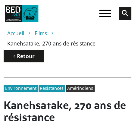
Aller au contenu principal
Fil d'Ariane
Accueil
Films
Kanehsatake, 270 ans de résistance
Retour
Environnement
Résistances
Amérindiens
Kanehsatake, 270 ans de
résistance