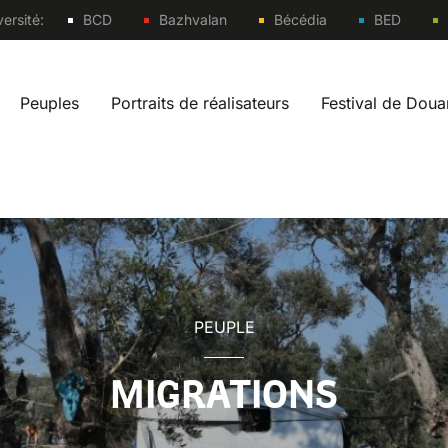
Sites
ersité:
BCD
Bazhvalan
Bécédia
BED
Peuples
Portraits de réalisateurs
Festival de Dou
vigation fr
PEUPLE
MIGRATIONS