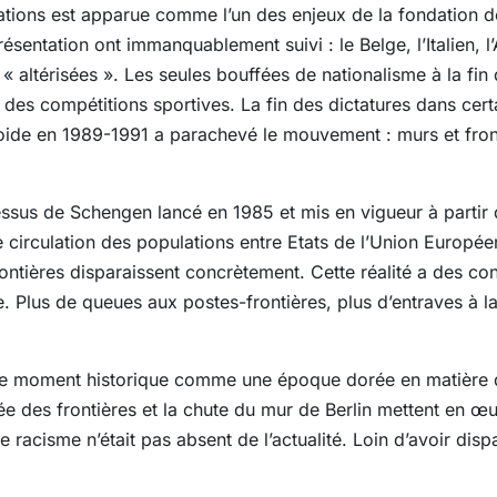
ulations est apparue comme l’un des enjeux de la fondation d
entation ont immanquablement suivi : le Belge, l’Italien, l’
 altérisées ». Les seules bouffées de nationalisme à la fin
des compétitions sportives. La fin des dictatures dans cert
roide en 1989-1991 a parachevé le mouvement : murs et front
sus de Schengen lancé en 1985 et mis en vigueur à partir d
re circulation des populations entre Etats de l’Union Europé
s frontières disparaissent concrètement. Cette réalité a des c
. Plus de queues aux postes-frontières, plus d’entraves à la
r ce moment historique comme une époque dorée en matière d
anée des frontières et la chute du mur de Berlin mettent en 
racisme n’était pas absent de l’actualité. Loin d’avoir disp