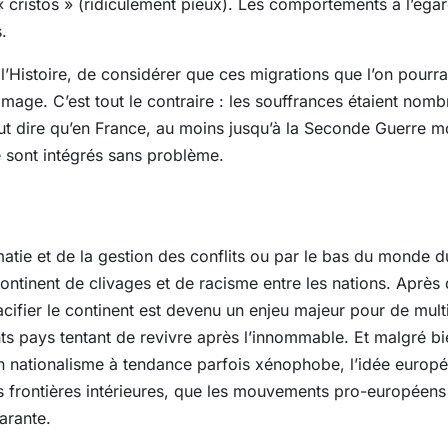
« cristos » (ridiculement pieux). Les comportements à l’éga
.
’Histoire, de considérer que ces migrations que l’on pourrait
age. C’est tout le contraire : les souffrances étaient nomb
t dire qu’en France, au moins jusqu’à la Seconde Guerre mon
 sont intégrés sans problème.
matie et de la gestion des conflits ou par le bas du monde du
continent de clivages et de racisme entre les nations. Aprè
acifier le continent est devenu un enjeu majeur pour de mult
ents pays tentant de revivre après l’innommable. Et malgré bi
’un nationalisme à tendance parfois xénophobe, l’idée europé
es frontières intérieures, que les mouvements pro-européens
arante.