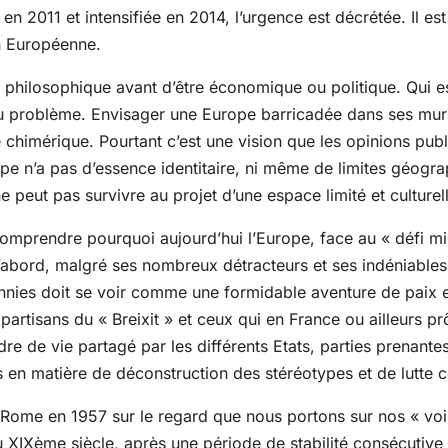
 2011 et intensifiée en 2014, l’urgence est décrétée. Il est 
on Européenne.
 et philosophique avant d’être économique ou politique. Qui 
 du problème. Envisager une Europe barricadée dans ses mu
 chimérique. Pourtant c’est une vision que les opinions p
ope n’a pas d’essence identitaire, ni même de limites géogra
e peut pas survivre au projet d’une espace limité et culturel
comprendre pourquoi aujourd’hui l’Europe, face au « défi mig
’abord, malgré ses nombreux détracteurs et ses indéniables fr
ies doit se voir comme une formidable aventure de paix et 
 partisans du « Breixit » et ceux qui en France ou ailleurs pr
re de vie partagé par les différents Etats, parties prenante
 en matière de déconstruction des stéréotypes et de lutte c
 Rome en 1957 sur le regard que nous portons sur nos « vois
du XIXème siècle, après une période de stabilité consécuti