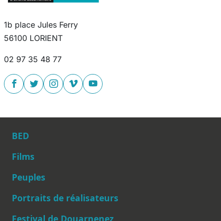
1b place Jules Ferry
56100 LORIENT
02 97 35 48 77
BED
Films
Peuples
Main navigation
Portraits de réalisateurs
Festival de Douarnenez