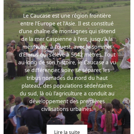
Le Caucase est une région frontière
entre l'Europe et l'Asie. Il est constitué
d’une chaîne de montagnes qui s’étend
de la mer Caspienne à l'est, jusqu’à la
mer Noire, à l'ouest, avec le sommet
d’Elbrus qui s’élève à 5642 mètres. Tout
au long de son histoire, le Caucase a vu
se différencier, voire se séparer, les
tribus nomades du nord du haut
plateau, des populations sédentaires
du sud, là où l'agriculture a conduit au
développement des premières
civilisations urbaines.
Lire la suite