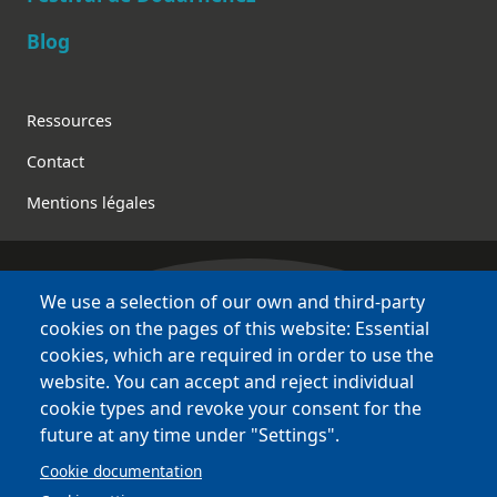
Blog
Footer
Ressources
Contact
Mentions légales
We use a selection of our own and third-party
Bretagne Culture Diversité
cookies on the pages of this website: Essential
des sites variés !
cookies, which are required in order to use the
website. You can accept and reject individual
Sites
BCD
cookie types and revoke your consent for the
Bazhvalan
future at any time under "Settings".
Bécédia
Cookie documentation
BED