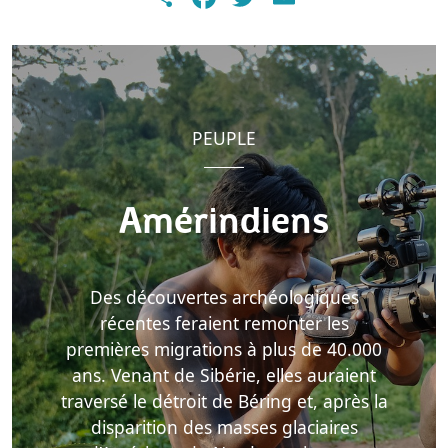
PEUPLE
Amérindiens
Des découvertes archéologiques
récentes feraient remonter les
premières migrations à plus de 40.000
ans. Venant de Sibérie, elles auraient
traversé le détroit de Béring et, après la
disparition des masses glaciaires