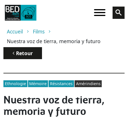
Aller au contenu principal
Fil d'Ariane
Accueil
Films
Nuestra voz de tierra, memoria y futuro
Retour
Ethnologie
Mémoire
Résistances
Amérindiens
Nuestra voz de tierra,
memoria y futuro