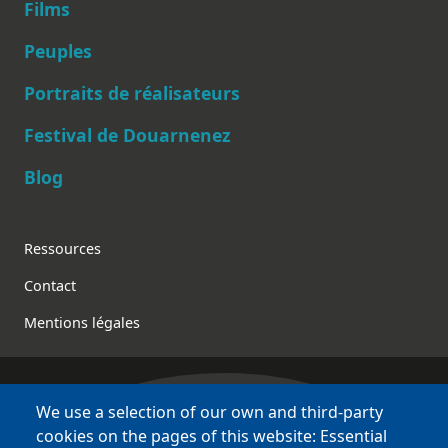
Films
Peuples
Main navigation
Portraits de réalisateurs
Festival de Douarnenez
Blog
Footer
Ressources
Contact
Mentions légales
We use a selection of our own and third-party
Bretagne Culture Diversité
cookies on the pages of this website: Essential
des sites variés !