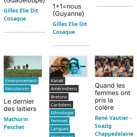
(Guadeloupe)
1+1=nous
Gilles Elie Dit
(Guyanne)
Cosaque
Gilles Elie Dit
Cosaque
Environnement
Kanak
Quand les
Résistances
Amérindiens
femmes ont
Bretons
pris la
Le dernier
Caribéens
colère
des laitiers
Ethnologie
René Vautier -
Mathurin
Femmes
Soazig
Peschet
Langues
Chappedelaine
Migrations