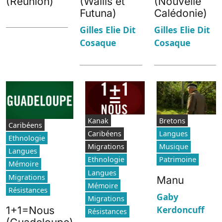
(Réunion)
(Wallis et
(Nouvelle
Futuna)
Calédonie)
Gilles Elie Dit
Gilles Elie Dit
Cosaque
Cosaque
Kanak
Bretons
Caribéens
Caribéens
Langues
Ethnologie
Migrations
Musique
Langues
Ethnologie
Patrimoine
Mémoire
Langues
Migrations
Manu
Mémoire
Résistances
Gaby
Migrations
Kerdoncuff
1+1=Nous
Résistances