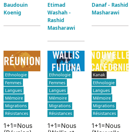
Danaf - Rashid
Baudouin
Etimad
Masharawi
Koenig
Washah -
Rashid
Masharawi
Ethnologie
Ethnologie
Kanak
Femmes
Femmes
Ethnologie
Langues
Langues
Langues
Mémoire
Mémoire
Mémoire
Migrations
Migrations
Migrations
Résistances
Résistances
Résistances
1+1=Nous
1+1=Nous
1+1=Nous