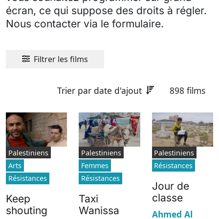
écran, ce qui suppose des droits à régler.
Nous contacter via le formulaire.
Filtrer les films
Trier par date d'ajout
898 films
Palestiniens
Palestiniens
Palestiniens
Arts
Femmes
Résistances
Résistances
Résistances
Jour de
classe
Keep
Taxi
shouting
Wanissa
Ahmed Al