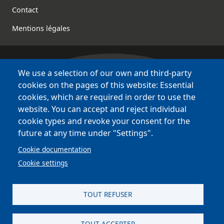
Contact
Mentions légales
We use a selection of our own and third-party
Bretagne Culture Diversité
cookies on the pages of this website: Essential
des sites variés !
cookies, which are required in order to use the
website. You can accept and reject individual
Sites
BCD
cookie types and revoke your consent for the
Bazhvalan
future at any time under "Settings".
Bécédia
Cookie documentation
BED
Cookie settings
PCI
Bretania
TOUT REFUSER
TOUT ACCEPTER