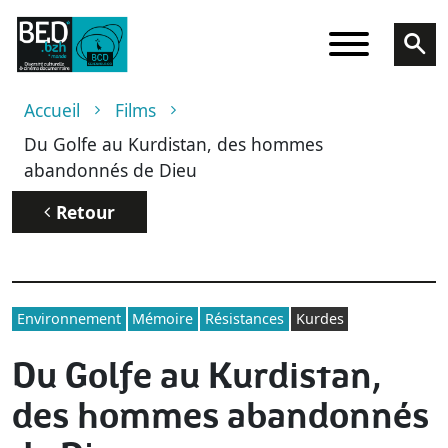
Aller au contenu principal
Fil d'Ariane
Accueil
Films
Du Golfe au Kurdistan, des hommes
abandonnés de Dieu
Retour
Environnement
Mémoire
Résistances
Kurdes
Du Golfe au Kurdistan,
des hommes abandonnés