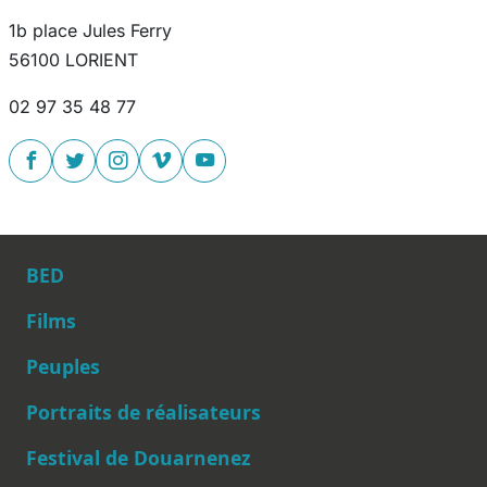
1b place Jules Ferry
56100 LORIENT
02 97 35 48 77
BED
Films
Peuples
Main navigation
Portraits de réalisateurs
Festival de Douarnenez