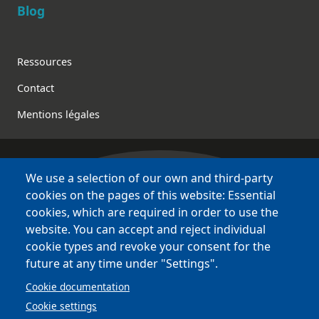
Blog
Footer
Ressources
Contact
Mentions légales
We use a selection of our own and third-party
Bretagne Culture Diversité
cookies on the pages of this website: Essential
des sites variés !
cookies, which are required in order to use the
website. You can accept and reject individual
Sites
BCD
cookie types and revoke your consent for the
Bazhvalan
future at any time under "Settings".
Bécédia
Cookie documentation
BED
Cookie settings
PCI