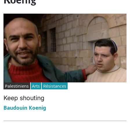
Koenig
Palestiniens
Arts
Résistances
Keep shouting
Baudouin Koenig