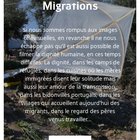
Migrations
Si nous sommes rompus aux images
télévisuelles, en revanche il ne nous
échappe pas qu’il est aussi possible de
filmer la dignité humaine, en ces temps
difficiles. La dignité, dans les camps de
réfugiés, dans les cuisines où les mères
immigrées disent leur solitude mais
aussi leur amour de la transmission,
dans les bidonvilles portugais, dans les
villages qui accueillent aujourd’hui des
migrants, dans le regard des pères
venus travailler...