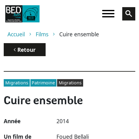
Aller au contenu principal
Fil d'Ariane
Accueil
Films
Cuire ensemble
Retour
Migrations
Patrimoine
Migrations
Cuire ensemble
Année
2014
Un film de
Foued Bellali