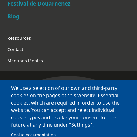
Festival de Douarnenez
Blog
Footer
Ressources
Contact
Mentions légales
We use a selection of our own and third-party
Bretagne Culture Diversité
cookies on the pages of this website: Essential
des sites variés !
cookies, which are required in order to use the
website. You can accept and reject individual
Sites
BCD
cookie types and revoke your consent for the
Bazhvalan
future at any time under "Settings".
Bécédia
Cookie documentation
BED