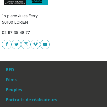
1b place Jules Ferry
56100 LORIENT
02 97 35 48 77
BED
Films
Peuples
Main navigation
Portraits de réalisateurs