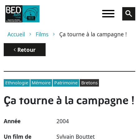
Aller au contenu principal
Fil d'Ariane
Accueil
Films
Ça tourne à la campagne !
Retour
Ethnologie
Mémoire
Patrimoine
Bretons
Ça tourne à la campagne !
Année
2004
Un film de
Sylvain Bouttet