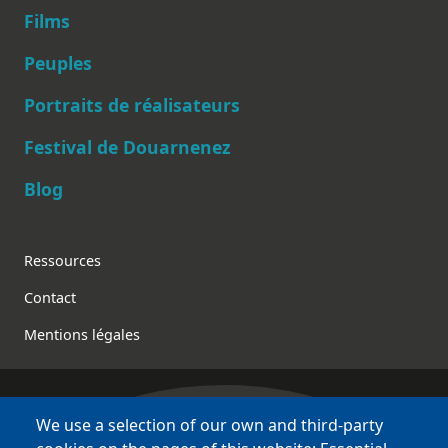
Films
Peuples
Main navigation
Portraits de réalisateurs
Festival de Douarnenez
Blog
Footer
Ressources
Contact
Mentions légales
We use a selection of our own and third-party
Bretagne Culture Diversité