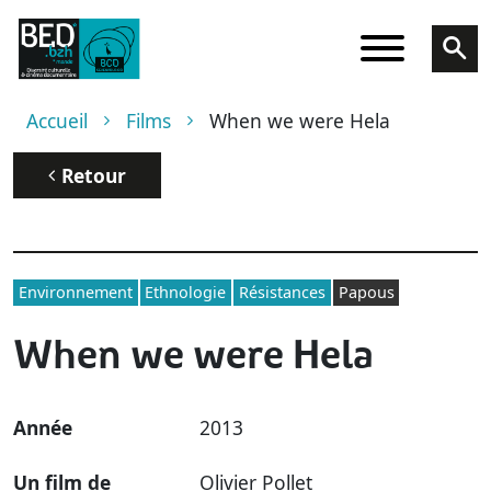
Aller au contenu principal
Fil d'Ariane
Accueil
Films
When we were Hela
Retour
Environnement
Ethnologie
Résistances
Papous
When we were Hela
Année
2013
Un film de
Olivier Pollet