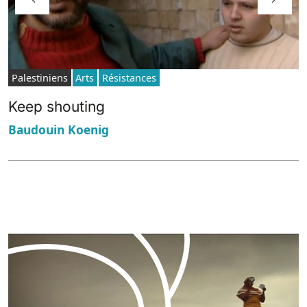
Palestiniens
Arts
Résistances
Keep shouting
Baudouin Koenig