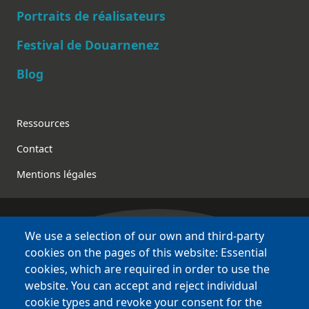
Main navigation
Portraits de réalisateurs
Festival de Douarnenez
Blog
Footer
Ressources
Contact
Mentions légales
We use a selection of our own and third-party
Bretagne Culture Diversité
cookies on the pages of this website: Essential
des sites variés !
cookies, which are required in order to use the
website. You can accept and reject individual
Sites
BCD
cookie types and revoke your consent for the
Bazhvalan