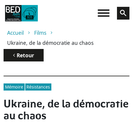
Aller au contenu principal
Fil d'Ariane
Accueil
Films
Ukraine, de la démocratie au chaos
Retour
Mémoire
Résistances
Ukraine, de la démocratie
au chaos