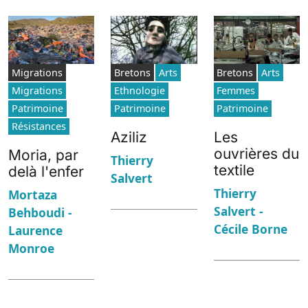
Migrations
Bretons
Arts
Bretons
Arts
Migrations
Ethnologie
Femmes
Patrimoine
Patrimoine
Patrimoine
Résistances
Aziliz
Les
ouvrières du
Moria, par
Thierry
textile
delà l'enfer
Salvert
Thierry
Mortaza
Salvert -
Behboudi -
Cécile Borne
Laurence
Monroe