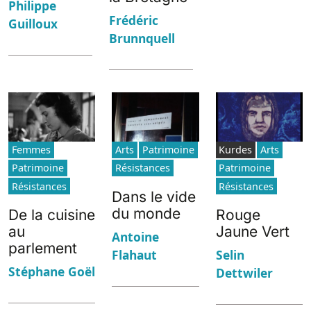
Philippe
Frédéric
Guilloux
Brunnquell
Femmes
Arts
Patrimoine
Kurdes
Arts
Patrimoine
Résistances
Patrimoine
Résistances
Résistances
Dans le vide
du monde
De la cuisine
Rouge
au
Jaune Vert
Antoine
parlement
Flahaut
Selin
Stéphane Goël
Dettwiler