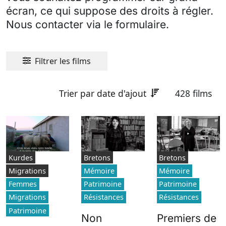
écran, ce qui suppose des droits à régler.
Nous contacter via le formulaire.
Filtrer les films
Trier par date d'ajout
428 films
Kurdes
Bretons
Bretons
Migrations
Mémoire
Mémoire
Femmes
Patrimoine
Patrimoine
Migrations
Résistances
Résistances
Patrimoine
Non
Premiers de