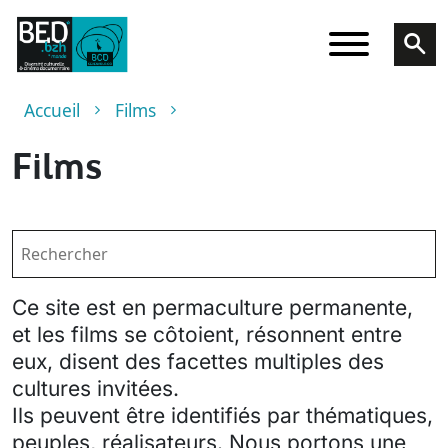
Aller au contenu principal
Fil d'Ariane
Accueil
Films
Films
Ce site est en permaculture permanente,
et les films se côtoient, résonnent entre
eux, disent des facettes multiples des
cultures invitées.
Ils peuvent être identifiés par thématiques,
peuples, réalisateurs. Nous portons une