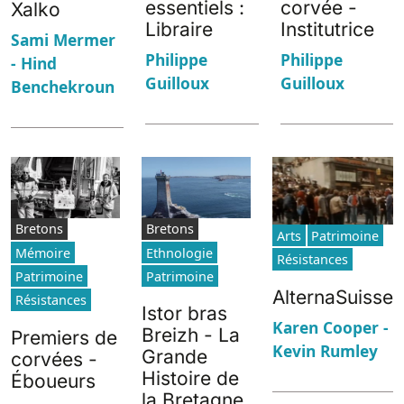
essentiels :
corvée -
Xalko
Libraire
Institutrice
Sami Mermer
Philippe
Philippe
- Hind
Guilloux
Guilloux
Benchekroun
Bretons
Bretons
Arts
Patrimoine
Mémoire
Ethnologie
Résistances
Patrimoine
Patrimoine
AlternaSuisse
Résistances
Istor bras
Karen Cooper -
Breizh - La
Premiers de
Kevin Rumley
Grande
corvées -
Histoire de
Éboueurs
la Bretagne