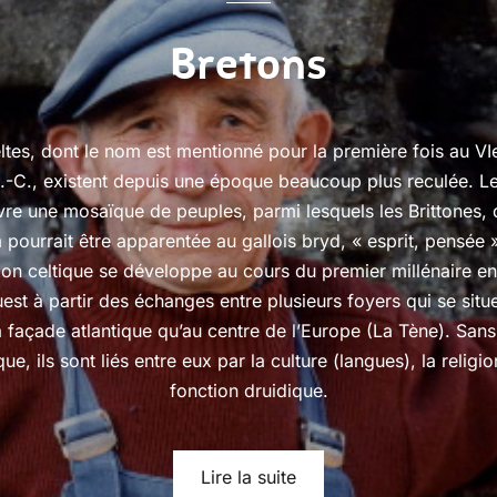
Bretons
ltes, dont le nom est mentionné pour la première fois au VIe
J.-C., existent depuis une époque beaucoup plus reculée. L
re une mosaïque de peuples, parmi lesquels les Brittones, 
pourrait être apparentée au gallois bryd, « esprit, pensée 
ation celtique se développe au cours du premier millénaire e
uest à partir des échanges entre plusieurs foyers qui se situe
a façade atlantique qu’au centre de l’Europe (La Tène). Sans
que, ils sont liés entre eux par la culture (langues), la religio
fonction druidique.
Lire la suite