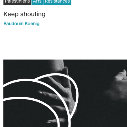
Palestiniens
Arts
Résistances
Keep shouting
Baudouin Koenig