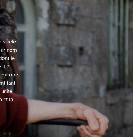
 siècle
eur nom
dont le
». La
n Europe
nt tant
 unité
n et la