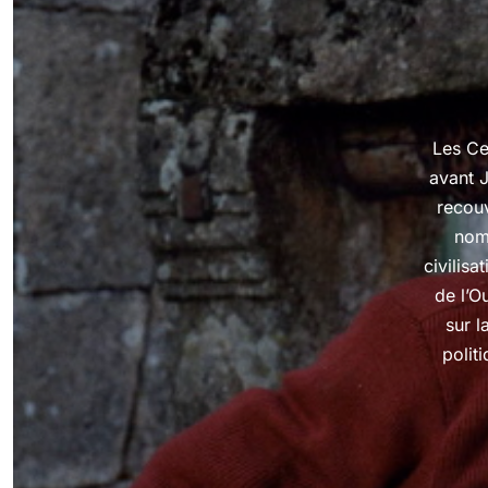
Les Ce
avant 
recouv
nom 
civilis
de l’O
sur l
politi