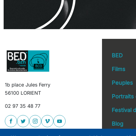
BED
Films
Peuples
1b place Jules Ferry
Main 
56100 LORIENT
Portraits
02 97 35 48 77
Festival
Blog