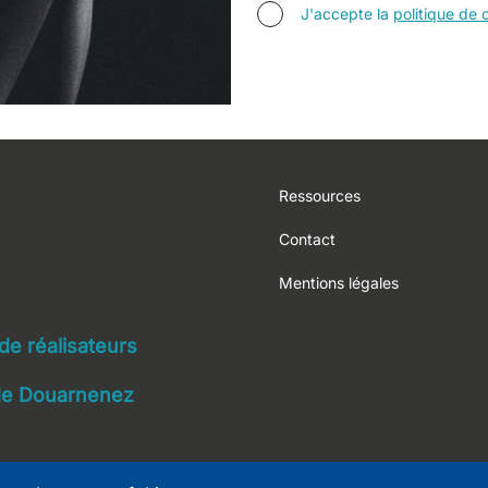
AGREE TERMS
J'accepte la
politique de c
Footer
Ressources
Contact
Mentions légales
navigation
 de réalisateurs
 de Douarnenez