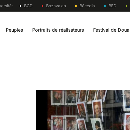
Sites
ersité:
BCD
Bazhvalan
Bécédia
BED
Peuples
Portraits de réalisateurs
Festival de Dou
vigation fr