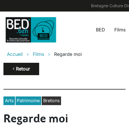
Aller au contenu principal
Bretagne Culture Div
BED
Films
Main na
Fil d'Ariane
Accueil
Films
Regarde moi
Retour
Arts
Patrimoine
Bretons
Regarde moi