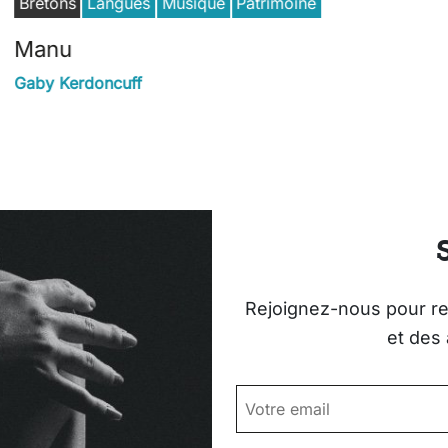
Bretons
Langues
Musique
Patrimoine
Manu
Gaby Kerdoncuff
Rejoignez-nous pour rec
et des 
EMAIL