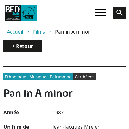
Aller au contenu principal
Fil d'Ariane
Accueil
Films
Pan in A minor
Retour
Ethnologie
Musique
Patrimoine
Caribéens
Pan in A minor
Année
1987
Un film de
Jean-Jacques Mrejen