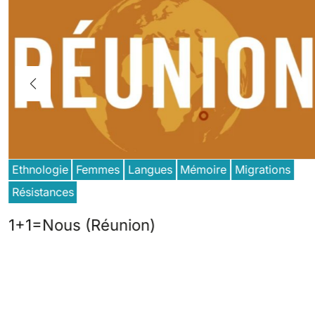
Ethnologie
Femmes
Langues
Mémoire
Migrations
Résistances
1+1=Nous (Réunion)