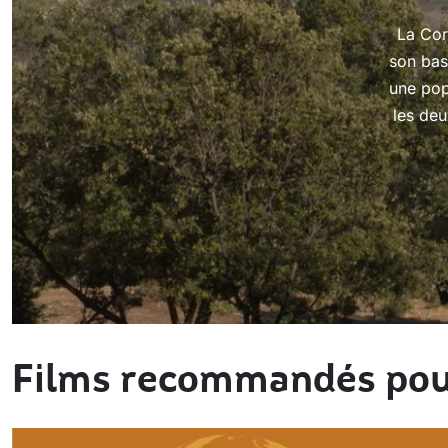
La Cor
son bas
une pop
les de
Films recommandés pou