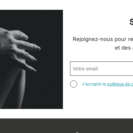
Rejoignez-nous pour rec
et des 
EMAIL
AGREE TERMS
J'accepte la
politique de c