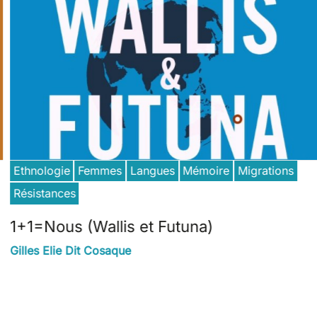
Ethnologie
Femmes
Langues
Mémoire
Migrations
Résistances
1+1=Nous (Wallis et Futuna)
Gilles Elie Dit Cosaque