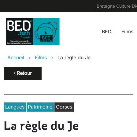
Aller au contenu principal
Bretagne Culture Div
BED
Films
Main na
Fil d'Ariane
Accueil
Films
La règle du Je
Retour
Langues
Patrimoine
Corses
La règle du Je