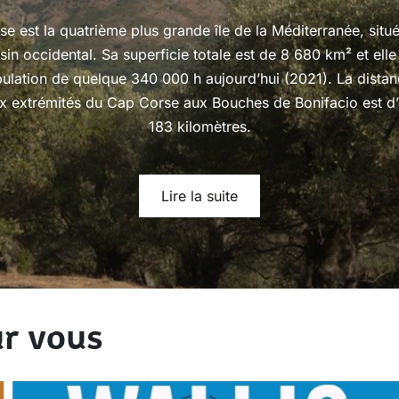
se est la quatrième plus grande île de la Méditerranée, situ
sin occidental. Sa superficie totale est de 8 680 km² et ell
ulation de quelque 340 000 h aujourd’hui (2021). La distan
ux extrémités du Cap Corse aux Bouches de Bonifacio est d’
183 kilomètres.
Lire la suite
r vous