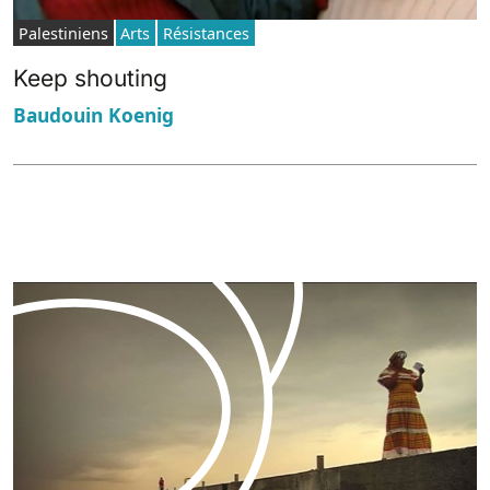
Palestiniens
Arts
Résistances
Keep shouting
Baudouin Koenig