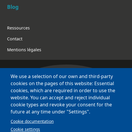
Blog
Footer
Ressources
Contact
Mentions légales
We use a selection of our own and third-party
Bretagne Culture Diversité
cookies on the pages of this website: Essential
des sites variés !
cookies, which are required in order to use the
website. You can accept and reject individual
Sites
BCD
cookie types and revoke your consent for the
Bazhvalan
future at any time under "Settings".
Bécédia
Cookie documentation
BED
Cookie settings
PCI