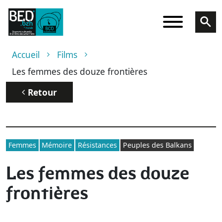
Aller au contenu principal
Fil d'Ariane
Accueil
Films
Les femmes des douze frontières
Retour
Femmes
Mémoire
Résistances
Peuples des Balkans
Les femmes des douze
frontières