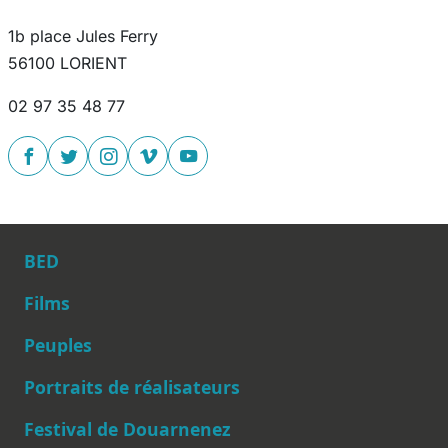
1b place Jules Ferry
56100 LORIENT
02 97 35 48 77
BED
Films
Peuples
Main navigation
Portraits de réalisateurs
Festival de Douarnenez