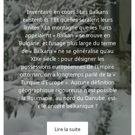
Inventaire en cours : Les Balkans
existent-ils ? Et quelles seraient leurs
limites ? La montagne que les Turcs
appelaient « Balkan » se trouve en
Bulgarie, et l’usage plus large du terme
de « Balkans » ne se généralise qu’au
XIXe siècle : pour désigner les
possessions européennes de l’Empire
ottoman, on a longtemps parlé de la «
Turquie d’Europe ». Aucune définition
géographique rigoureuse n’est possible
: la Roumanie, au nord du Danube, est-
elle encore balkanique ?
Lire la suite