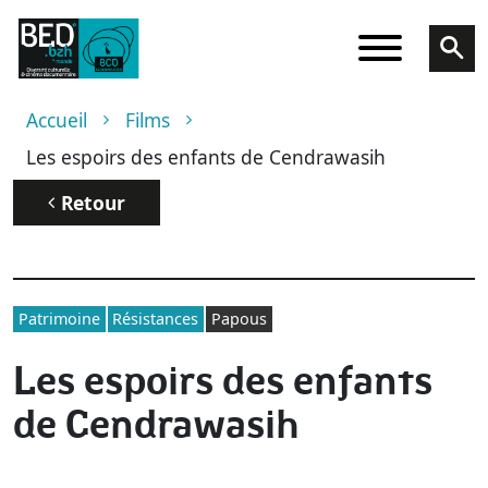
Aller au contenu principal
Fil d'Ariane
Accueil
Films
Les espoirs des enfants de Cendrawasih
Retour
Patrimoine
Résistances
Papous
Les espoirs des enfants
de Cendrawasih