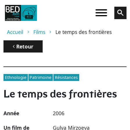
Aller au contenu principal
Fil d'Ariane
Accueil
Films
Le temps des frontières
Retour
Ethnologie
Patrimoine
Résistances
Le temps des frontières
Année
2006
Un film de
Gulya Mirzoeva