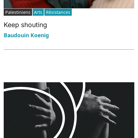
Palestiniens
Arts
Résistances
Keep shouting
Baudouin Koenig