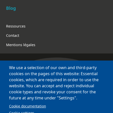
Blog
Footer
Ressources
Contact
Mentions légales
We use a selection of our own and third-party
Bretagne Culture Diversité
cookies on the pages of this website: Essential
des sites variés !
cookies, which are required in order to use the
website. You can accept and reject individual
Sites
BCD
cookie types and revoke your consent for the
Bazhvalan
future at any time under "Settings".
Bécédia
Cookie documentation
BED
Cookie settings