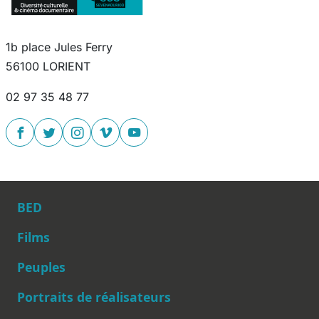
1b place Jules Ferry
56100 LORIENT
02 97 35 48 77
BED
Films
Peuples
Main navigation
Portraits de réalisateurs