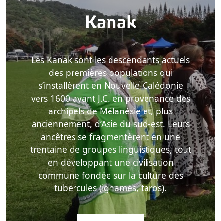
Kanak
Les Kanak sont les descendants actuels
des premières populations qui
s’installèrent en Nouvelle-Calédonie
vers 1600 avant J.C. en provenance des
archipels de Mélanésie et, plus
anciennement, d’Asie du sud-est. Leurs
ancêtres se fragmentèrent en une
trentaine de groupes linguistiques, tout
en développant une civilisation
commune fondée sur la culture des
tubercules (ignames, taros).