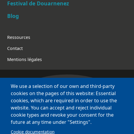
Festival de Douarnenez
Blog
Footer
Ressources
Contact
Mentions légales
We use a selection of our own and third-party
Bretagne Culture Diversité
cookies on the pages of this website: Essential
des sites variés !
cookies, which are required in order to use the
website. You can accept and reject individual
Sites
BCD
cookie types and revoke your consent for the
Bazhvalan
future at any time under "Settings".
Bécédia
Cookie documentation
BED