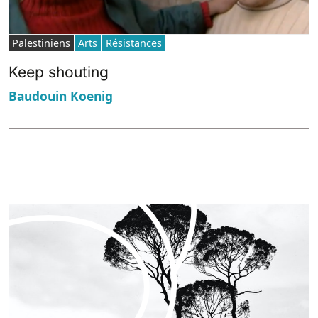
Palestiniens
Arts
Résistances
Keep shouting
Baudouin Koenig