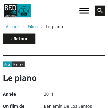
Aller au contenu principal
Fil d'Ariane
Accueil
Films
Le piano
Retour
Arts
Kanak
Le piano
Année
2011
Un film de
Benjamin De Los Santos