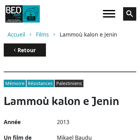
Aller au contenu principal
Fil d'Ariane
Accueil
Films
Lammoù kalon e Jenin
Retour
Mémoire
Résistances
Palestiniens
Lammoù kalon e Jenin
Année
2013
Un film de
Mikael Baudu