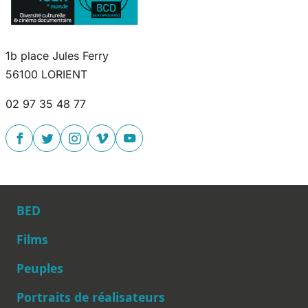
1b place Jules Ferry
56100 LORIENT
02 97 35 48 77
BED
Films
Peuples
Main navigation
Portraits de réalisateurs