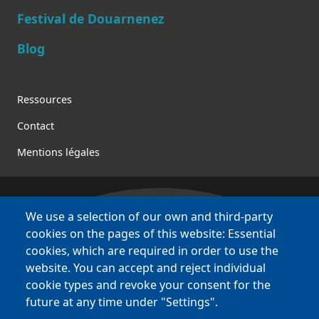
Festival de Douarnenez
Blog
Footer
Ressources
Contact
Mentions légales
We use a selection of our own and third-party
Bretagne Culture Diversité
cookies on the pages of this website: Essential
des sites variés !
cookies, which are required in order to use the
website. You can accept and reject individual
Sites
BCD
cookie types and revoke your consent for the
Bazhvalan
future at any time under "Settings".
Bécédia