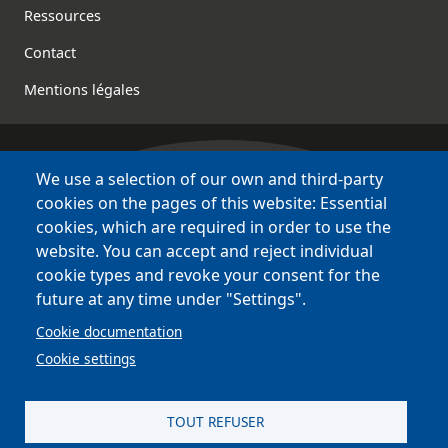
Footer
Ressources
Contact
Mentions légales
We use a selection of our own and third-party
Bretagne Culture Diversité
cookies on the pages of this website: Essential
des sites variés !
cookies, which are required in order to use the
website. You can accept and reject individual
Sites
BCD
cookie types and revoke your consent for the
Bazhvalan
future at any time under "Settings".
Bécédia
Cookie documentation
BED
Cookie settings
PCI
Bretania
TOUT REFUSER