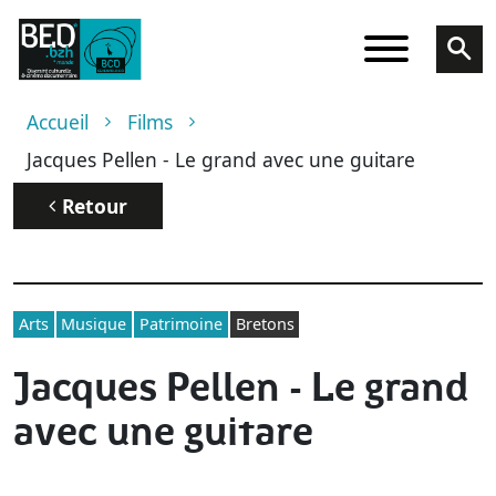
Aller au contenu principal
Fil d'Ariane
Accueil
Films
Jacques Pellen - Le grand avec une guitare
Retour
Arts
Musique
Patrimoine
Bretons
Jacques Pellen - Le grand
avec une guitare