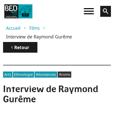
Aller au contenu principal
Fil d'Ariane
Accueil
Films
Interview de Raymond Gurême
Retour
Arts
Ethnologie
Résistances
Rroms
Interview de Raymond
Gurême