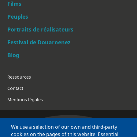
Films
Peuples
Main navigation
Portraits de réalisateurs
Festival de Douarnenez
Blog
Footer
Ressources
Contact
Mentions légales
We use a selection of our own and third-party
Bretagne Culture Diversité
cookies on the pages of this website: Essential