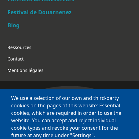
Festival de Douarnenez
Blog
Footer
Ressources
Contact
Mentions légales
We use a selection of our own and third-party
Bretagne Culture Diversité
cookies on the pages of this website: Essential
des sites variés !
cookies, which are required in order to use the
website. You can accept and reject individual
Sites
BCD
cookie types and revoke your consent for the
Bazhvalan
future at any time under "Settings".
Bécédia