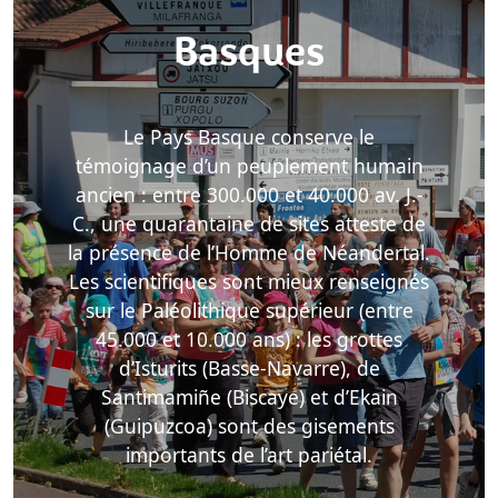
Basques
Le Pays Basque conserve le
témoignage d’un peuplement humain
ancien : entre 300.000 et 40.000 av. J.-
C., une quarantaine de sites atteste de
la présence de l’Homme de Néandertal.
Les scientifiques sont mieux renseignés
sur le Paléolithique supérieur (entre
45.000 et 10.000 ans) : les grottes
d’Isturits (Basse-Navarre), de
Santimamiñe (Biscaye) et d’Ekain
(Guipuzcoa) sont des gisements
importants de l’art pariétal.