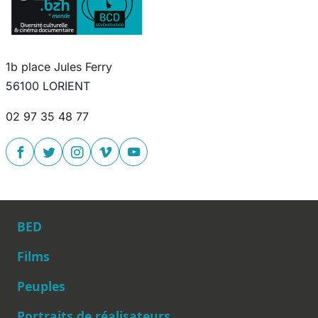
1b place Jules Ferry
56100 LORIENT
02 97 35 48 77
BED
Films
Peuples
Main navigation
Portraits de réalisateurs