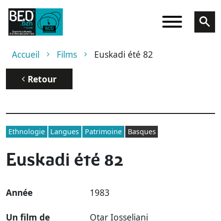
Aller au contenu principal
Fil d'Ariane
Accueil
Films
Euskadi été 82
Retour
Ethnologie
Langues
Patrimoine
Basques
Euskadi été 82
Année
1983
Un film de
Otar Iosseliani