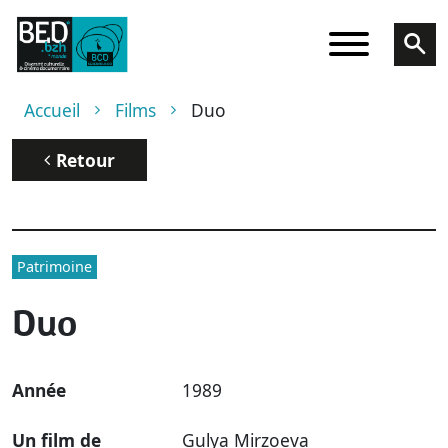
Aller au contenu principal
Fil d'Ariane
Accueil
Films
Duo
Retour
Patrimoine
Duo
Année
1989
Un film de
Gulya Mirzoeva