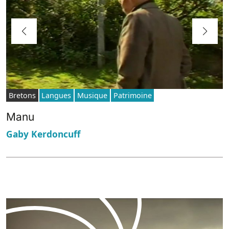
Bretons
Langues
Musique
Patrimoine
Manu
Gaby Kerdoncuff