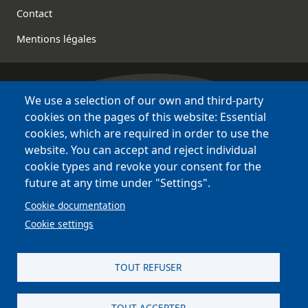
Contact
Mentions légales
We use a selection of our own and third-party
Bretagne Culture Diversité
cookies on the pages of this website: Essential
des sites variés !
cookies, which are required in order to use the
website. You can accept and reject individual
Sites
BCD
cookie types and revoke your consent for the
Bazhvalan
future at any time under "Settings".
Bécédia
Cookie documentation
BED
Cookie settings
PCI
Bretania
TOUT REFUSER
TOUT ACCEPTER