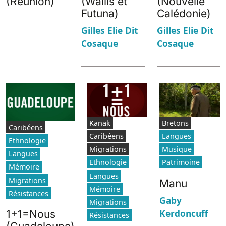
(Réunion)
(Wallis et
(Nouvelle
Futuna)
Calédonie)
Gilles Elie Dit
Gilles Elie Dit
Cosaque
Cosaque
Kanak
Bretons
Caribéens
Caribéens
Langues
Ethnologie
Migrations
Musique
Langues
Ethnologie
Patrimoine
Mémoire
Langues
Migrations
Manu
Mémoire
Résistances
Gaby
Migrations
Kerdoncuff
1+1=Nous
Résistances