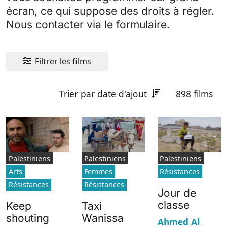
écran, ce qui suppose des droits à régler.
Nous contacter via le formulaire.
Filtrer les films
Trier par date d'ajout
898 films
Palestiniens
Palestiniens
Palestiniens
Arts
Femmes
Résistances
Résistances
Résistances
Jour de
classe
Keep
Taxi
shouting
Wanissa
Ahmed Al