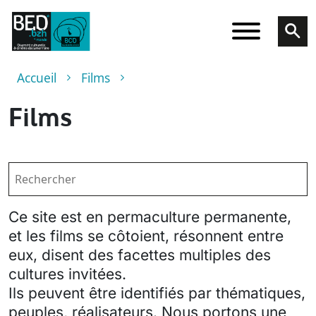
Aller au contenu principal
Fil d'Ariane
Accueil
Films
Films
Ce site est en permaculture permanente,
et les films se côtoient, résonnent entre
eux, disent des facettes multiples des
cultures invitées.
Ils peuvent être identifiés par thématiques,
peuples, réalisateurs. Nous portons une