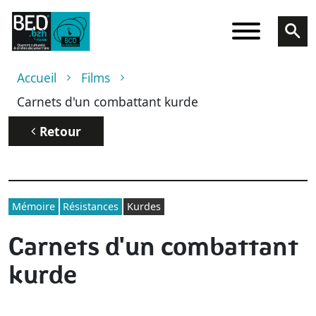
Aller au contenu principal
Fil d'Ariane
Accueil
Films
Carnets d'un combattant kurde
Retour
Mémoire
Résistances
Kurdes
Carnets d'un combattant
kurde