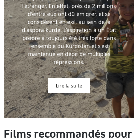
l'étranger. En effet, près de 2 millions
d'entre eux ont dû émigrer, et se
considèrent en exil, au sein de la
diaspora kurde. L’aspiration à un État
propre a toujours été très forte dans
l’ensemble du Kurdistan et s'est
maintenue en dépit de multiples
répressions.
Lire la suite
Films recommandés pour