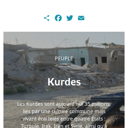
Share
Facebook
Twitter
Email
PEUPLE
Kurdes
Les Kurdes sont aujourd'hui 35 millions,
liés par une culture commune mais
vivant écartelés entre quatre États :
Turquie, Irak, Iran et Syrie, ainsi qu'à