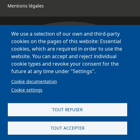
Mentions légales
We use a selection of our own and third-party
Bretagne Culture Diversité
cookies on the pages of this website: Essential
des sites variés !
cookies, which are required in order to use the
website. You can accept and reject individual
Sites
BCD
cookie types and revoke your consent for the
Bazhvalan
future at any time under "Settings".
Bécédia
Cookie documentation
BED
Cookie settings
PCI
Bretania
TOUT REFUSER
TOUT ACCEPTER
site réalisé par
Astraga