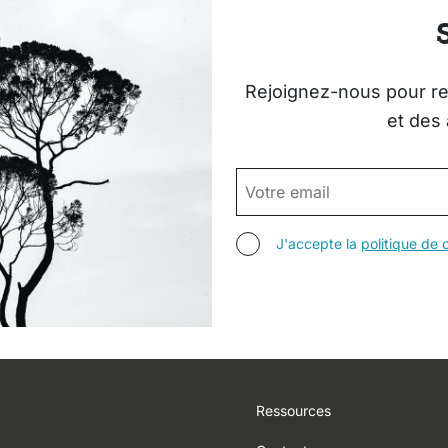
Rejoignez-nous pour rec
et des 
EMAIL
AGREE TERMS
J'accepte la
politique de c
Footer
Ressources