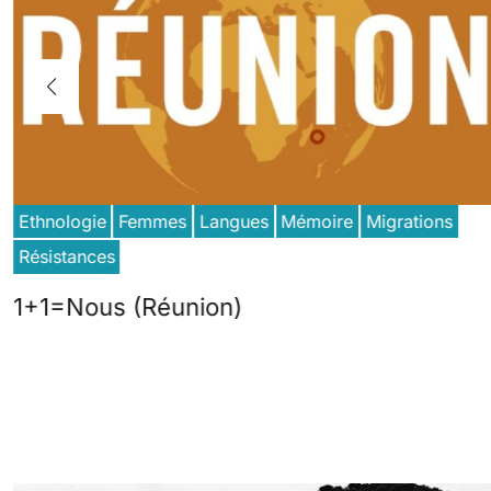
Ethnologie
Femmes
Langues
Mémoire
Migrations
Résistances
1+1=Nous (Réunion)