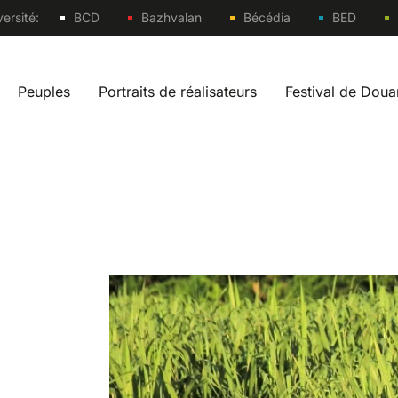
Sites
ersité:
BCD
Bazhvalan
Bécédia
BED
Peuples
Portraits de réalisateurs
Festival de Dou
vigation fr