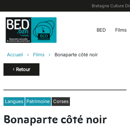
Aller au contenu principal
Bretagne Culture Div
BED
Films
Main na
Fil d'Ariane
Accueil
Films
Bonaparte côté noir
Retour
Langues
Patrimoine
Corses
Bonaparte côté noir