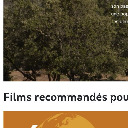
son bas
une pop
les de
Films recommandés pou