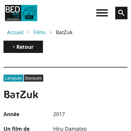
Aller au contenu principal
Fil d'Ariane
Accueil
Films
BatZuk
Retour
Langues
Basques
BatZuk
Année
2017
Un film de
Hiru Damatxo