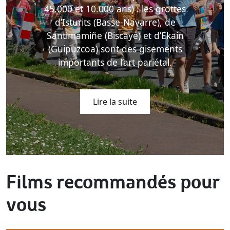
45.000 et 10.000 ans) : les grottes
d’Isturits (Basse-Navarre), de
Santimamiñe (Biscaye) et d’Ekain
(Guipuzcoa) sont des gisements
importants de l’art pariétal.
Lire la suite
Films recommandés pour
vous