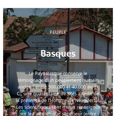
PEUPLE
Basques
Le Pays Basque conserve le
témoignage d’un peuplement humain
ancien : entre 300.000 et 40.000 av. J.-
C., une quarantaine de sites atteste de
la présence de l’Homme de Néandertal.
Les scientifiques sont mieux renseignés
sur le Paléolithique supérieur (entre