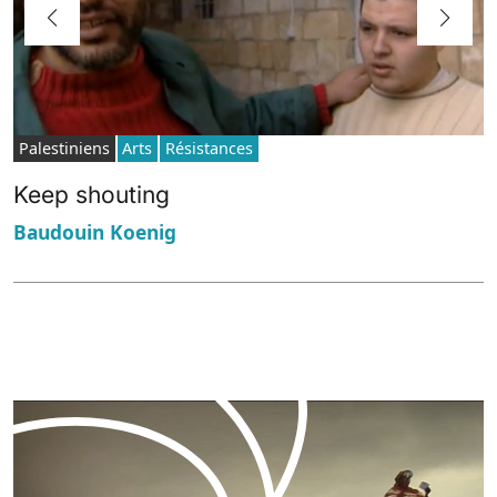
Palestiniens
Arts
Résistances
Keep shouting
Baudouin Koenig