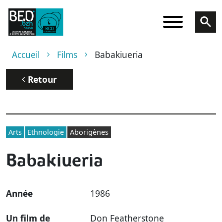
Aller au contenu principal
Fil d'Ariane
Accueil
Films
Babakiueria
Retour
Arts
Ethnologie
Aborigènes
Babakiueria
Année
1986
Un film de
Don Featherstone