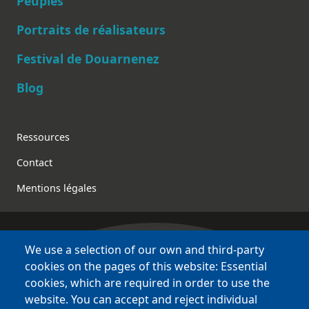
Peuples
Main navigation
Portraits de réalisateurs
Festival de Douarnenez
Blog
Footer
Ressources
Contact
Mentions légales
We use a selection of our own and third-party
Bretagne Culture Diversité
cookies on the pages of this website: Essential
des sites variés !
cookies, which are required in order to use the
website. You can accept and reject individual
Sites
BCD