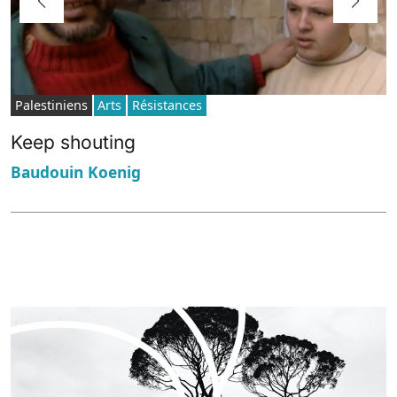
Palestiniens
Arts
Résistances
Keep shouting
Baudouin Koenig