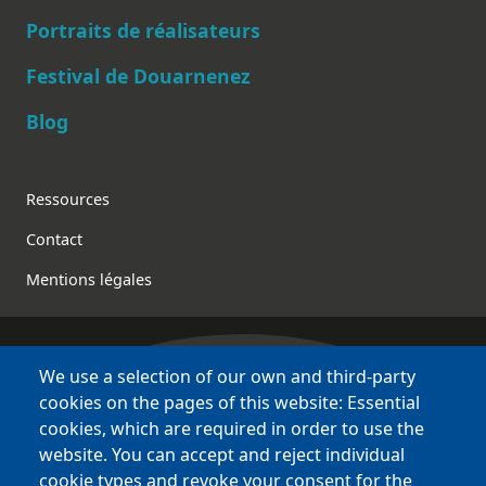
Main navigation
Portraits de réalisateurs
Festival de Douarnenez
Blog
Footer
Ressources
Contact
Mentions légales
We use a selection of our own and third-party
Bretagne Culture Diversité
cookies on the pages of this website: Essential
des sites variés !
cookies, which are required in order to use the
website. You can accept and reject individual
Sites
BCD
cookie types and revoke your consent for the