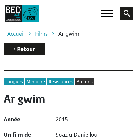
Aller au contenu principal
Fil d'Ariane
Accueil
Films
Ar gwim
Retour
Langues
Mémoire
Résistances
Bretons
Ar gwim
Année
2015
Un film de
Soazig Daniellou