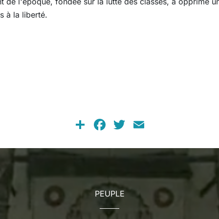
 de l'époque, fondée sur la lutte des classes, a opprimé u
 à la liberté.
Share
Facebook
Twitter
Email
PEUPLE