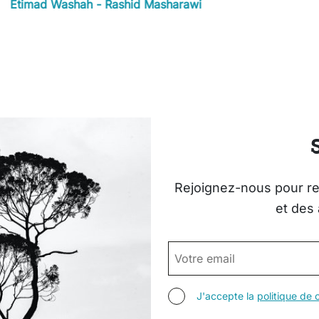
Etimad Washah - Rashid Masharawi
Rejoignez-nous pour rec
et des 
EMAIL
AGREE TERMS
J'accepte la
politique de c