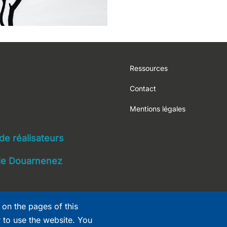
Footer
Ressources
Contact
Mentions légales
navigation
 de réalisateurs
 de Douarnenez
 on the pages of this
r to use the website. You