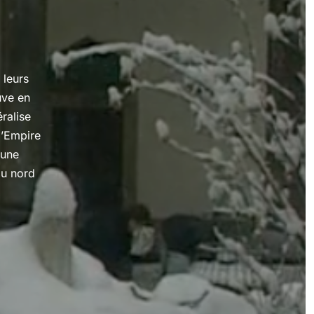
 leurs
uve en
ralise
l’Empire
cune
au nord