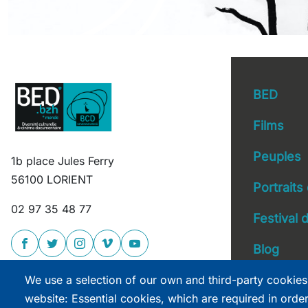
BED
Films
Peuples
1b place Jules Ferry
Main 
56100 LORIENT
Portraits
02 97 35 48 77
Festival
Blog
We use a selection of our own and third-party cookies
website: Essential cookies, which are required in orde