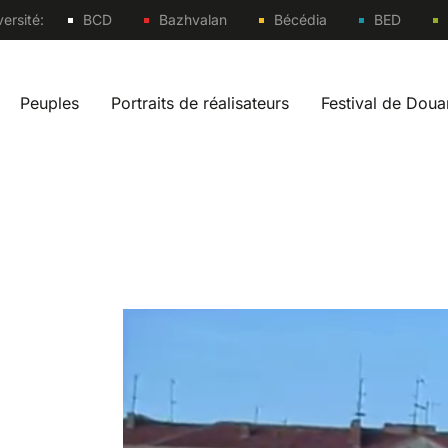
Sites
ersité:
BCD
Bazhvalan
Bécédia
BED
Peuples
Portraits de réalisateurs
Festival de Dou
vigation fr