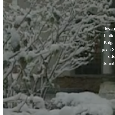
Inven
limit
Bulga
qu’au X
ott
défini