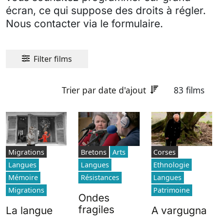
écran, ce qui suppose des droits à régler.
Nous contacter via le formulaire.
Filter films
Trier par date d'ajout
83 films
Migrations
Bretons
Arts
Corses
Langues
Langues
Ethnologie
Mémoire
Résistances
Langues
Migrations
Patrimoine
Ondes
fragiles
La langue
A vargugna