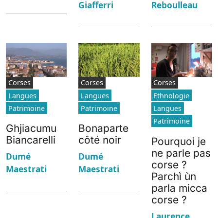
Giafferri
Reboulleau
Corses
Corses
Corses
Langues
Langues
Ethnologie
Patrimoine
Patrimoine
Langues
Patrimoine
Ghjiacumu
Bonaparte
Biancarelli
côté noir
Pourquoi je
ne parle pas
Dumé
Dumé
corse ?
Maestrati
Maestrati
Parchì ùn
parla micca
corse ?
Laurence