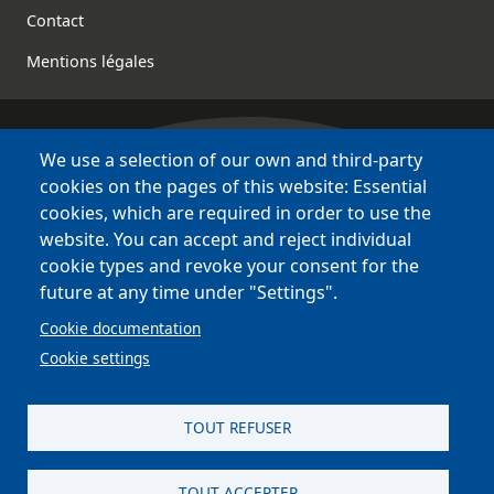
Contact
Mentions légales
We use a selection of our own and third-party
Bretagne Culture Diversité
cookies on the pages of this website: Essential
various websites !
cookies, which are required in order to use the
website. You can accept and reject individual
Sites
BCD
cookie types and revoke your consent for the
Bazhvalan
future at any time under "Settings".
Bécédia
Cookie documentation
BED
Cookie settings
PCI
Bretania
TOUT REFUSER
TOUT ACCEPTER