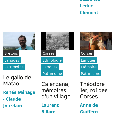
Leduc
Clémenti
Bretons
Corses
Corses
Langues
Ethnologie
Langues
Patrimoine
Langues
Mémoire
Patrimoine
Patrimoine
Le gallo de
Matao
Calenzana,
Théodore
mémoires
1er, roi des
Renée Ménage
d'un village
Corses
- Claude
Laurent
Anne de
Jourdain
Billard
Giafferri