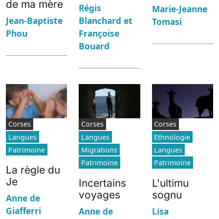
de ma mère
Régis
Marie-Jeanne
Blanchard et
Jean-Baptiste
Tomasi
Françoise
Phou
Bouard
Corses
Corses
Corses
Langues
Langues
Ethnologie
Patrimoine
Migrations
Langues
Patrimoine
Patrimoine
La règle du
Je
Incertains
L'ultimu
voyages
sognu
Anne de
Giafferri
Anne de
Lisa