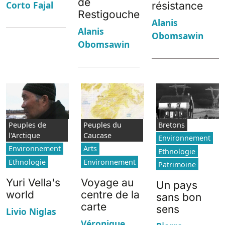
de
Corto Fajal
résistance
Restigouche
Alanis
Alanis
Obomsawin
Obomsawin
Peuples de
Peuples du
Bretons
l'Arctique
Caucase
Environnement
Environnement
Arts
Ethnologie
Ethnologie
Environnement
Patrimoine
Yuri Vella's
Voyage au
Un pays
world
centre de la
sans bon
carte
sens
Livio Niglas
Véronique