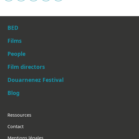
BED
Films
People
Main navigation
Film directors
Douarnenez Festival
Blog
Footer
Ressources
Contact
Mentions légales