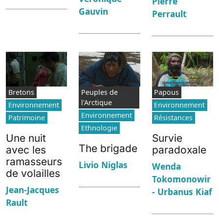
Pierre
Gauvin
Perrault
Bretons
Peuples de
Papous
l'Arctique
Environnement
Environnement
Environnement
Patrimoine
Résistances
Ethnologie
Une nuit
Survie
The brigade
avec les
paradoxale
ramasseurs
Livio Niglas
Wenda
de volailles
Tokomonowir
Jean-Jacques
- Urbanus Kiaf
Rault