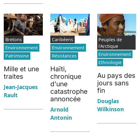
Bretons
Caribéens
Peuples de
l'Arctique
Environnement
Environnement
Environnement
Patrimoine
Résistances
Ethnologie
Mille et une
Haïti,
Au pays des
traites
chronique
jours sans
d'une
Jean-Jacques
fin
catastrophe
Rault
annoncée
Douglas
Wilkinson
Arnold
Antonin