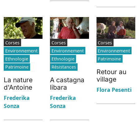
Corses
Corses
Corses
Environnement
Environnement
Environnement
Ethnologie
Ethnologie
Patrimoine
Patrimoine
Résistances
Retour au
village
La nature
A castagna
d'Antoine
libara
Flora Pesenti
Frederika
Frederika
Sonza
Sonza