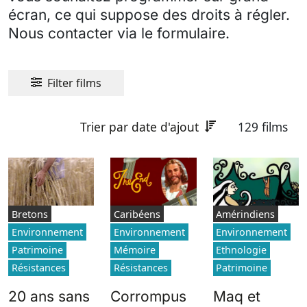
écran, ce qui suppose des droits à régler.
Nous contacter via le formulaire.
Filter films
Trier par date d'ajout
129 films
Bretons
Caribéens
Amérindiens
Environnement
Environnement
Environnement
Patrimoine
Mémoire
Ethnologie
Résistances
Résistances
Patrimoine
20 ans sans
Corrompus
Maq et