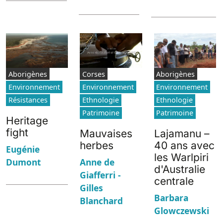
Aborigènes
Corses
Aborigènes
Environnement
Environnement
Environnement
Résistances
Ethnologie
Ethnologie
Patrimoine
Patrimoine
Heritage
fight
Mauvaises
Lajamanu –
herbes
40 ans avec
Eugénie
les Warlpiri
Dumont
Anne de
d'Australie
Giafferri -
centrale
Gilles
Barbara
Blanchard
Glowczewski