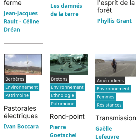
ferme
l'esprit de la
Les damnés
forêt
Jean-Jacques
de la terre
Phyllis Grant
Rault - Céline
Dréan
Berbères
Bretons
Amérindiens
Environnement
Environnement
Environnement
Patrimoine
Ethnologie
Femmes
Patrimoine
Résistances
Pastorales
électriques
Rond-point
Transmission
Ivan Boccara
Pierre
Gaëlle
Goetschel
Lefeuvre