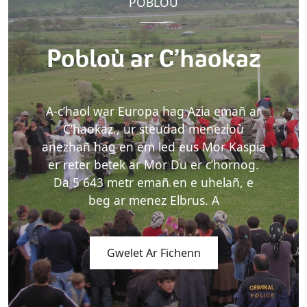
POBLOÙ
Pobloù ar C’haokaz
A-c’haol war Europa hag Azia emañ ar
C’haokaz., ur steudad menezioù
anezhañ hag en em led eus Mor Kaspia
er reter betek ar Mor Du er c’hornog.
Da 5 643 metr emañ en e uhelañ, e
beg ar menez Elbrus. A
Gwelet Ar Fichenn