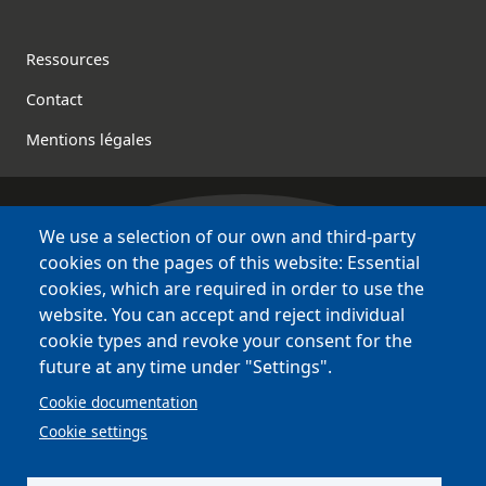
Footer
Ressources
Contact
Mentions légales
We use a selection of our own and third-party
Bretagne Culture Diversité
cookies on the pages of this website: Essential
des sites variés !
cookies, which are required in order to use the
website. You can accept and reject individual
Sites
BCD
cookie types and revoke your consent for the
Bazhvalan
future at any time under "Settings".
Bécédia
Cookie documentation
BED
Cookie settings
PCI
Bretania