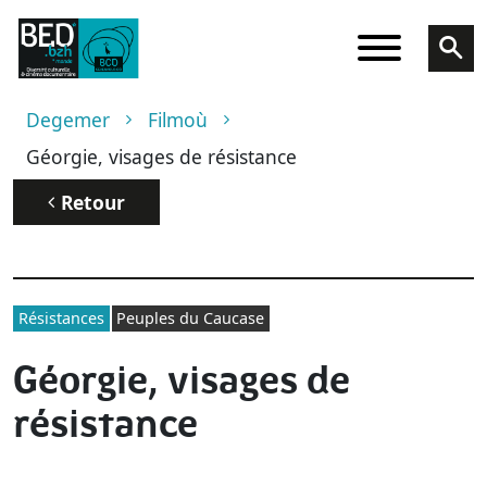
Skip to main content
Breadcrumb
Degemer
Filmoù
Géorgie, visages de résistance
Retour
Résistances
Peuples du Caucase
Géorgie, visages de
résistance