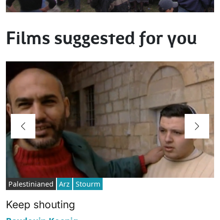
Films suggested for you
Palestinianed
Arz
Stourm
Keep shouting