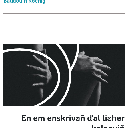
Baudouin Koenig
En em enskrivañ d'al lizher