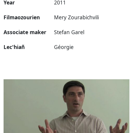
Year
2011
Filmaozourien
Mery Zourabichvili
Associate maker
Stefan Garel
Lec'hiañ
Géorgie