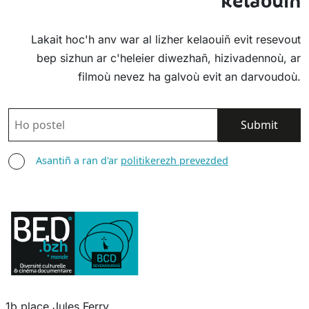
kelaouiñ
Lakait hoc'h anv war al lizher kelaouiñ evit resevout
bep sizhun ar c'heleier diwezhañ, hizivadennoù, ar
filmoù nevez ha galvoù evit an darvoudoù.
POSTEL
ASANTIÑ
Asantiñ a ran d'ar
politikerezh prevezded
1b place Jules Ferry