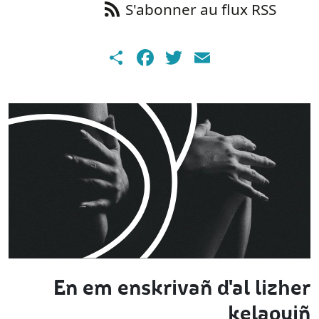
S'abonner au flux RSS
Share
Facebook
Twitter
Email
En em enskrivañ d'al lizher
kelaouiñ