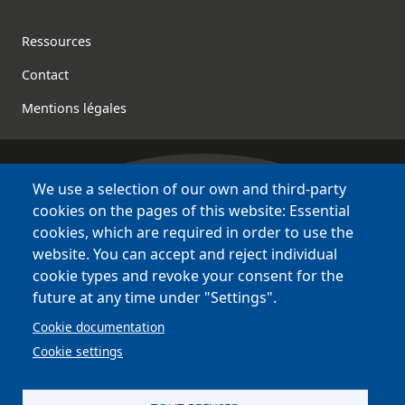
Footer
Ressources
Contact
Mentions légales
We use a selection of our own and third-party
Bretagne Culture Diversité
cookies on the pages of this website: Essential
des sites variés !
cookies, which are required in order to use the
website. You can accept and reject individual
Sites
BCD
cookie types and revoke your consent for the
Bazhvalan
future at any time under "Settings".
Bécédia
Cookie documentation
BED
Cookie settings
PCI
Bretania