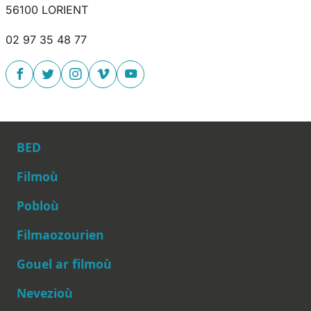
56100 LORIENT
02 97 35 48 77
BED
Filmoù
Pobloù
Main navigation
Filmaozourien
Gouel ar filmoù
Nevezioù