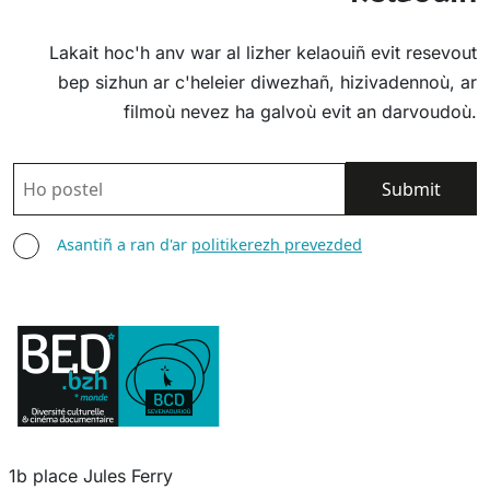
Lakait hoc'h anv war al lizher kelaouiñ evit resevout
bep sizhun ar c'heleier diwezhañ, hizivadennoù, ar
filmoù nevez ha galvoù evit an darvoudoù.
POSTEL
ASANTIÑ
Asantiñ a ran d'ar
politikerezh prevezded
1b place Jules Ferry