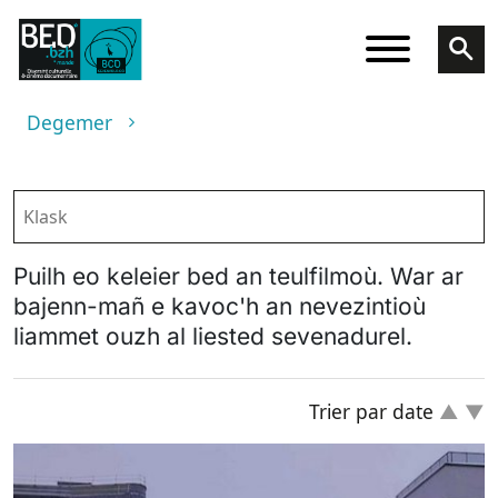
Skip to main content
Breadcrumb
Degemer
Puilh eo keleier bed an teulfilmoù. War ar
bajenn-mañ e kavoc'h an nevezintioù
liammet ouzh al liested sevenadurel.
Trier par date
▲
▼