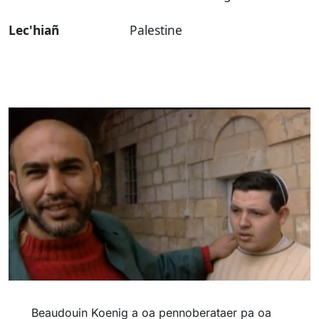
Lec'hiañ
Palestine
Beaudouin Koenig a oa pennoberataer pa oa