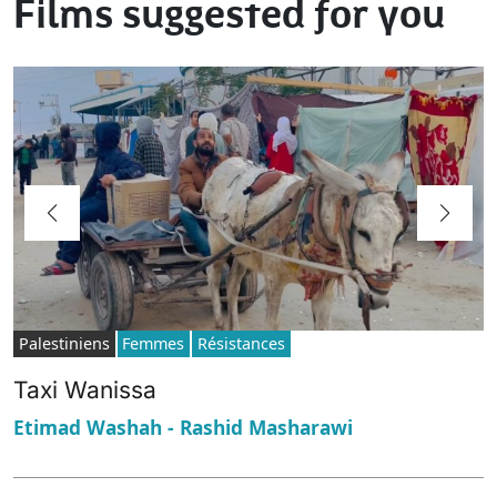
Films suggested for you
Palestiniens
Femmes
Résistances
Taxi Wanissa
Etimad Washah - Rashid Masharawi