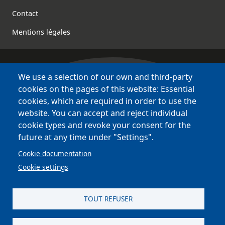
Contact
Mentions légales
We use a selection of our own and third-party
Bretagne Culture Diversité
cookies on the pages of this website: Essential
des sites variés !
cookies, which are required in order to use the
website. You can accept and reject individual
Sites
BCD
cookie types and revoke your consent for the
Bazhvalan
future at any time under "Settings".
Bécédia
Cookie documentation
BED
Cookie settings
PCI
Bretania
TOUT REFUSER