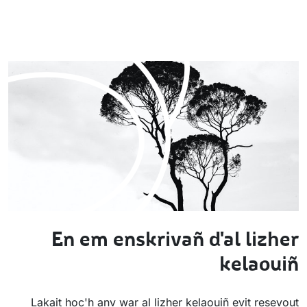
En em enskrivañ d'al lizher
kelaouiñ
Lakait hoc'h anv war al lizher kelaouiñ evit resevout