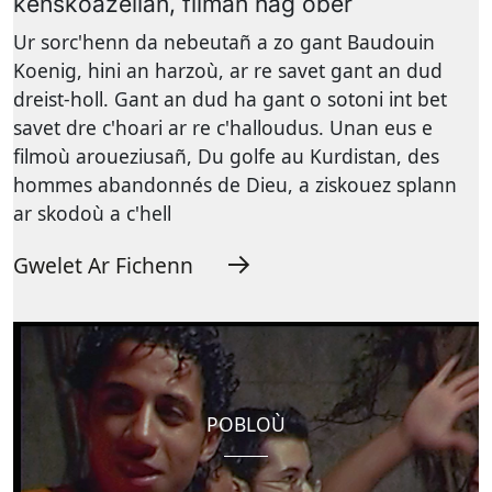
kenskoazellañ, filmañ hag ober
Ur sorc'henn da nebeutañ a zo gant Baudouin
Koenig, hini an harzoù, ar re savet gant an dud
dreist-holl. Gant an dud ha gant o sotoni int bet
savet dre c'hoari ar re c'halloudus. Unan eus e
filmoù aroueziusañ, Du golfe au Kurdistan, des
hommes abandonnés de Dieu, a ziskouez splann
ar skodoù a c'hell
Gwelet Ar Fichenn
POBLOÙ