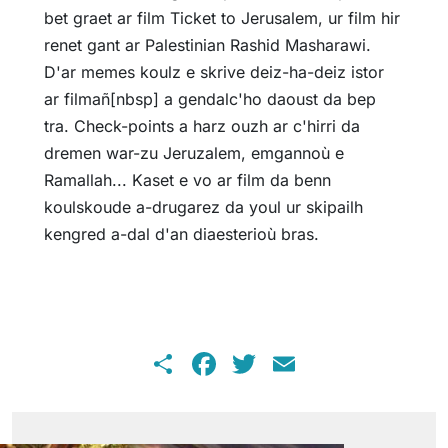
bet graet ar film Ticket to Jerusalem, ur film hir
renet gant ar Palestinian Rashid Masharawi.
D'ar memes koulz e skrive deiz-ha-deiz istor
ar filmañ[nbsp] a gendalc'ho daoust da bep
tra. Check-points a harz ouzh ar c'hirri da
dremen war-zu Jeruzalem, emgannoù e
Ramallah... Kaset e vo ar film da benn
koulskoude a-drugarez da youl ur skipailh
kengred a-dal d'an diaesterioù bras.
Share
Facebook
Twitter
Email