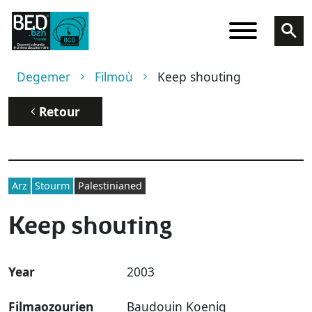
Skip to main content
Breadcrumb
Degemer
Filmoù
Keep shouting
Retour
Arz
Stourm
Palestinianed
Keep shouting
Year
2003
Filmaozourien
Baudouin Koenig