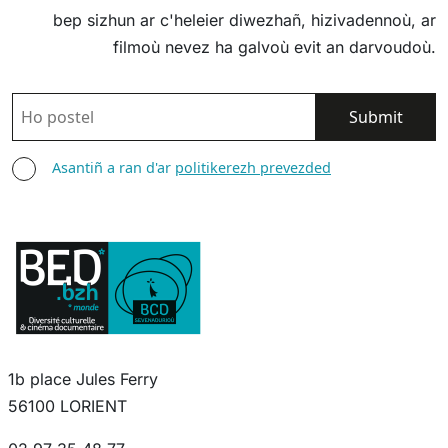
bep sizhun ar c'heleier diwezhañ, hizivadennoù, ar
filmoù nevez ha galvoù evit an darvoudoù.
POSTEL
ASANTIÑ
Asantiñ a ran d'ar
politikerezh prevezded
1b place Jules Ferry
56100 LORIENT