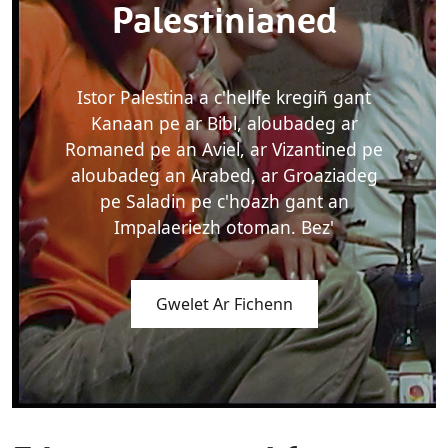
Palestinianed
Istor Palestina a c'hellfe kregiñ gant
Kanaan pe ar Bibl, aloubadeg ar
Romaned pe an Aviel, ar Vizantined pe
aloubadeg an Arabed, ar Groaziadeg
pe Saladin pe c'hoazh gant an
Impalaeriezh otoman. Bez'
Gwelet Ar Fichenn