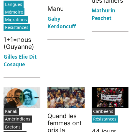
des laitiers
Langues
Manu
Mathurin
Mémoire
Peschet
Gaby
Migrations
Kerdoncuff
Résistances
1+1=nous
(Guyanne)
Gilles Elie Dit
Cosaque
Kanak
Caribéens
Quand les
Amérindiens
Résistances
femmes ont
Bretons
pris la
44 jours