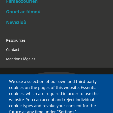
Main navigation
Filmaozourien
Gouel ar filmoù
Nevezioù
Footer
Ressources
Contact
Mentions légales
We use a selection of our own and third-party
Bretagne Culture Diversité
cookies on the pages of this website: Essential
des sites variés !
cookies, which are required in order to use the
website. You can accept and reject individual
Sites
BCD
cookie types and revoke your consent for the
Bazhvalan
future at any time under "Settings".