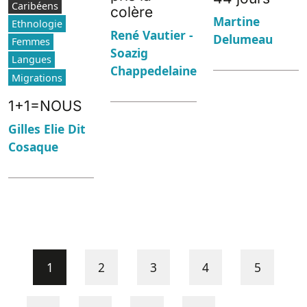
Caribéens
colère
Martine
Ethnologie
René Vautier -
Delumeau
Femmes
Soazig
Langues
Chappedelaine
Migrations
1+1=NOUS
Gilles Elie Dit
Cosaque
Pagination
Current page
Pajenn
Pajenn
Pajenn
Pajenn
1
2
3
4
5