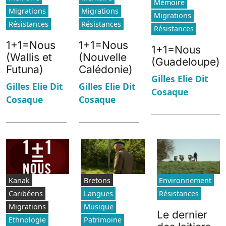
Mémoire
Migrations
Migrations
Migrations
Résistances
Résistances
Résistances
1+1=Nous
1+1=Nous
1+1=Nous
(Wallis et
(Nouvelle
(Guadeloupe)
Futuna)
Calédonie)
Gilles Elie Dit
Gilles Elie Dit
Gilles Elie Dit
Cosaque
Cosaque
Cosaque
Kanak
Bretons
Environnement
Caribéens
Langues
Résistances
Migrations
Musique
Le dernier
Ethnologie
Patrimoine