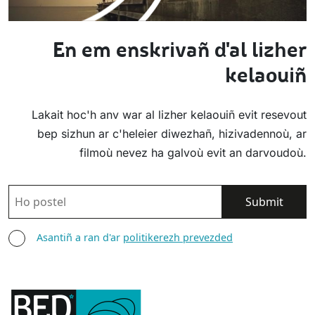
En em enskrivañ d'al lizher
kelaouiñ
Lakait hoc'h anv war al lizher kelaouiñ evit resevout
bep sizhun ar c'heleier diwezhañ, hizivadennoù, ar
filmoù nevez ha galvoù evit an darvoudoù.
POSTEL
ASANTIÑ
Asantiñ a ran d'ar
politikerezh prevezded