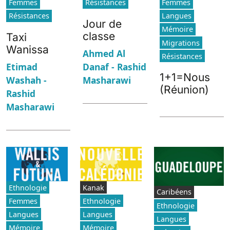
Femmes
Résistances
Femmes
Résistances
Langues
Jour de
Mémoire
classe
Taxi
Migrations
Wanissa
Ahmed Al
Résistances
Danaf - Rashid
Etimad
1+1=Nous
Masharawi
Washah -
(Réunion)
Rashid
Masharawi
Ethnologie
Kanak
Caribéens
Femmes
Ethnologie
Ethnologie
Langues
Langues
Langues
Mémoire
Mémoire