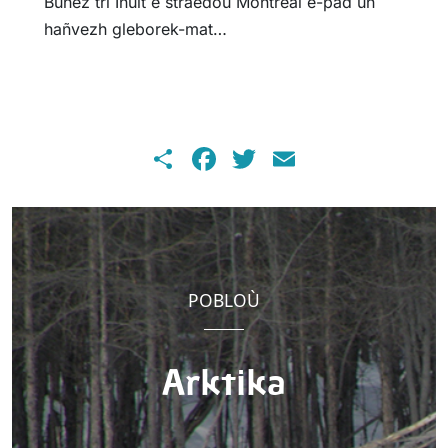
Buhez tri Inuit e straedoù Montreal e-pad un
hañvezh gleborek-mat…
Share
Facebook
Twitter
Email
POBLOÙ
Arktika