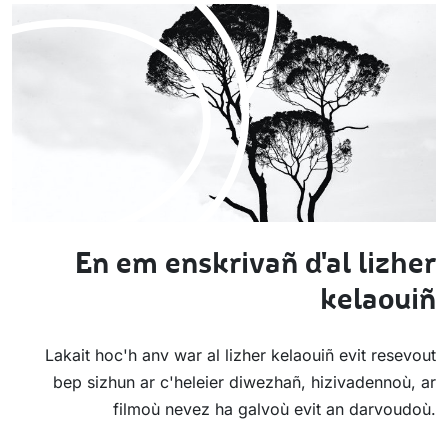
En em enskrivañ d'al lizher
kelaouiñ
Lakait hoc'h anv war al lizher kelaouiñ evit resevout
bep sizhun ar c'heleier diwezhañ, hizivadennoù, ar
filmoù nevez ha galvoù evit an darvoudoù.