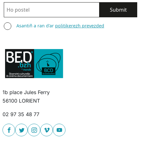
POSTEL
ASANTIÑ
Asantiñ a ran d'ar
politikerezh prevezded
1b place Jules Ferry
56100 LORIENT
02 97 35 48 77