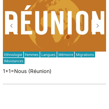
Ethnologie
Femmes
Langues
Mémoire
Migrations
Résistances
1+1=Nous (Réunion)