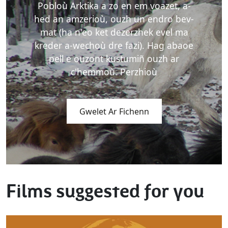
Pobloù Arktika a zo en em voazet, a-
hed an amzerioù, ouzh un endro bev-
mat (ha n'eo ket dezerzhek evel ma
kreder a-wechoù dre fazi). Hag abaoe
pell e ouzont kustumiñ ouzh ar
c'hemmoù. Perzhioù
Gwelet Ar Fichenn
Films suggested for you