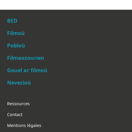
BED
Filmoù
Pobloù
Main navigation
Filmaozourien
Gouel ar filmoù
Nevezioù
Footer
Ressources
Contact
Mentions légales