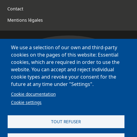
Contact
Mentions légales
We use a selection of our own and third-party
Bretagne Culture Diversité
cookies on the pages of this website: Essential
des sites variés !
cookies, which are required in order to use the
website. You can accept and reject individual
Sites
BCD
cookie types and revoke your consent for the
Bazhvalan
future at any time under "Settings".
Bécédia
Cookie documentation
BED
Cookie settings
PCI
Bretania
TOUT REFUSER