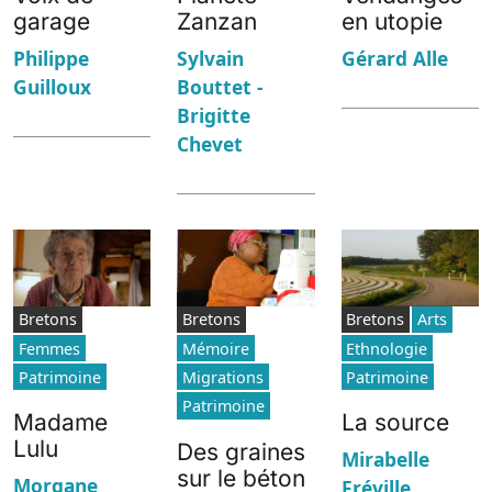
garage
Zanzan
en utopie
Philippe
Sylvain
Gérard Alle
Guilloux
Bouttet -
Brigitte
Chevet
Bretons
Bretons
Bretons
Arts
Femmes
Mémoire
Ethnologie
Patrimoine
Migrations
Patrimoine
Patrimoine
Madame
La source
Lulu
Des graines
Mirabelle
sur le béton
Morgane
Fréville