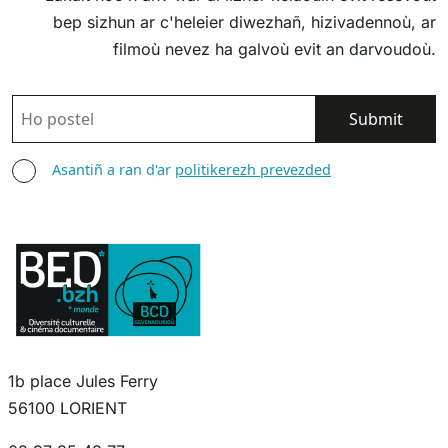
bep sizhun ar c'heleier diwezhañ, hizivadennoù, ar
filmoù nevez ha galvoù evit an darvoudoù.
POSTEL
ASANTIÑ
Asantiñ a ran d'ar
politikerezh prevezded
1b place Jules Ferry
56100 LORIENT