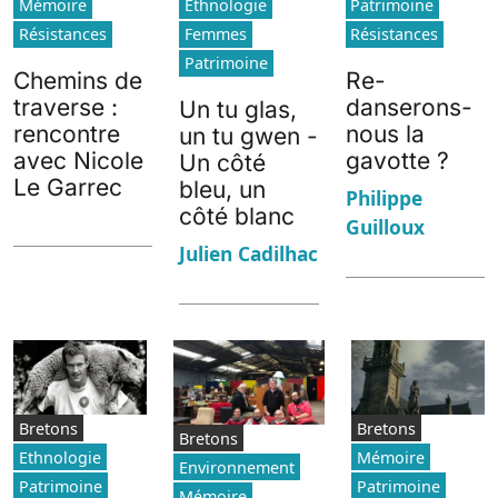
Mémoire
Ethnologie
Patrimoine
Résistances
Femmes
Résistances
Patrimoine
Chemins de
Re-
traverse :
danserons-
Un tu glas,
rencontre
nous la
un tu gwen -
avec Nicole
gavotte ?
Un côté
Le Garrec
bleu, un
Philippe
côté blanc
Guilloux
Julien Cadilhac
Bretons
Bretons
Bretons
Ethnologie
Mémoire
Environnement
Patrimoine
Patrimoine
Mémoire