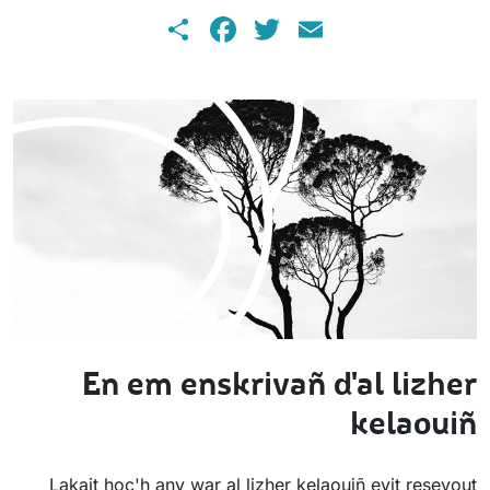
Share
Facebook
Twitter
Email
En em enskrivañ d'al lizher
kelaouiñ
Lakait hoc'h anv war al lizher kelaouiñ evit resevout