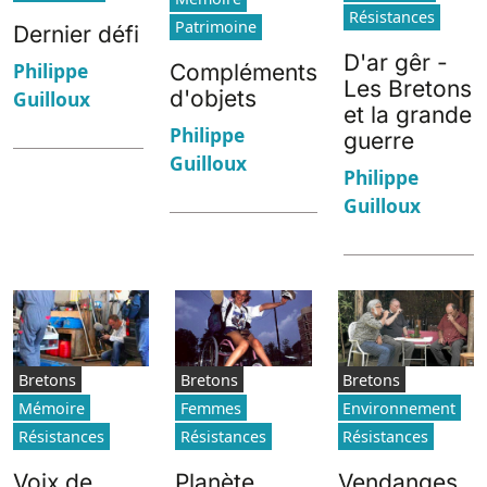
Résistances
Patrimoine
Dernier défi
D'ar gêr -
Philippe
Compléments
Les Bretons
d'objets
Guilloux
et la grande
Philippe
guerre
Guilloux
Philippe
Guilloux
Bretons
Bretons
Bretons
Mémoire
Femmes
Environnement
Résistances
Résistances
Résistances
Voix de
Planète
Vendanges